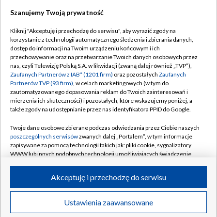
Szanujemy Twoją prywatność
Dołącz do nas:
Kliknij "Akceptuję i przechodzę do serwisu", aby wyrazić zgody na
korzystanie z technologii automatycznego śledzenia i zbierania danych,
TVP
dostęp do informacji na Twoim urządzeniu końcowym i ich
Abonament TVP
przechowywanie oraz na przetwarzanie Twoich danych osobowych przez
Regulamin TVP
nas, czyli Telewizję Polską S.A. w likwidacji (zwaną dalej również „TVP”),
Emisja w TVP
Zaufanych Partnerów z IAB* (1201 firm)
oraz pozostałych
Zaufanych
Polityka prywatności
Partnerów TVP (93 firm)
, w celach marketingowych (w tym do
Centrum informacji TVP
Moje zgody
zautomatyzowanego dopasowania reklam do Twoich zainteresowań i
mierzenia ich skuteczności) i pozostałych, które wskazujemy poniżej, a
Naziemna Telewizja Cyfrowa
Pomoc
także zgody na udostępnianie przez nas identyfikatora PPID do Google.
Sklep TVP
Biuro reklamy
Twoje dane osobowe zbierane podczas odwiedzania przez Ciebie naszych
Rada Programowa
poszczególnych serwisów
zwanych dalej „Portalem”, w tym informacje
Kontakt
zapisywane za pomocą technologii takich jak: pliki cookie, sygnalizatory
System NOS
WWW lub innych podobnych technologii umożliwiających świadczenie
dopasowanych i bezpiecznych usług, personalizację treści oraz reklam,
Informacje o nadawcy
Kanały
udostępnianie funkcji mediów społecznościowych oraz analizowanie
Akceptuję i przechodzę do serwisu
ruchu w Internecie.
Program dla prasy
©2026 Telewizja Polska S.A. w likwidacji
Biuro Reklamy
Twoje dane osobowe zbierane podczas odwiedzania przez Ciebie
Ustawienia zaawansowane
poszczególnych serwisów
na Portalu, takie jak adresy IP, identyfikatory
Ogłoszenie przetargowe
Twoich urządzeń końcowych i identyfikatory plików cookie, informacje o