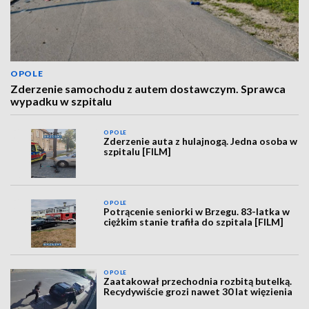
OPOLE
Zderzenie samochodu z autem dostawczym. Sprawca
wypadku w szpitalu
OPOLE
Zderzenie auta z hulajnogą. Jedna osoba w
szpitalu [FILM]
OPOLE
Potrącenie seniorki w Brzegu. 83-latka w
ciężkim stanie trafiła do szpitala [FILM]
OPOLE
Zaatakował przechodnia rozbitą butelką.
Recydywiście grozi nawet 30 lat więzienia