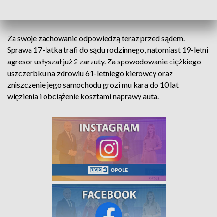
przechodzili przez jezdnię, nie spodobało im się, że jeden z
kierowców zwrócił im uwagę.
Za swoje zachowanie odpowiedzą teraz przed sądem.
Sprawa 17-latka trafi do sądu rodzinnego, natomiast 19-letni
agresor usłyszał już 2 zarzuty. Za spowodowanie ciężkiego
uszczerbku na zdrowiu 61-letniego kierowcy oraz
zniszczenie jego samochodu grozi mu kara do 10 lat
więzienia i obciążenie kosztami naprawy auta.