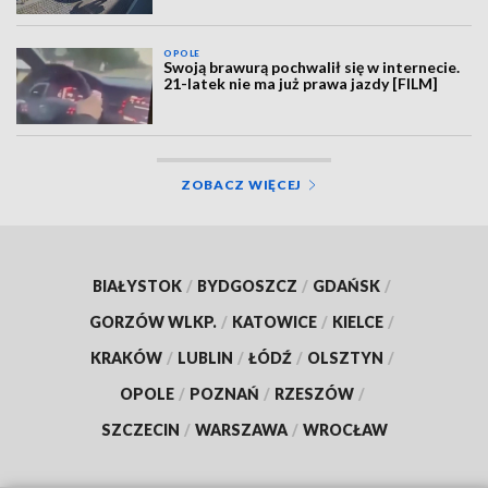
OPOLE
Swoją brawurą pochwalił się w internecie.
21-latek nie ma już prawa jazdy [FILM]
ZOBACZ WIĘCEJ
BIAŁYSTOK
/
BYDGOSZCZ
/
GDAŃSK
/
GORZÓW WLKP.
/
KATOWICE
/
KIELCE
/
KRAKÓW
/
LUBLIN
/
ŁÓDŹ
/
OLSZTYN
/
OPOLE
/
POZNAŃ
/
RZESZÓW
/
SZCZECIN
/
WARSZAWA
/
WROCŁAW