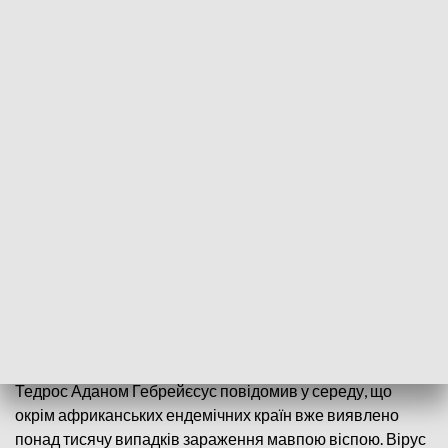
Речник Міністерства здоров'я Польщі Войцех
Андрусєвич повідомив, що хворий на мавпячу віспу
перебуває на ізоляції в лікарні, йому провели
епідеміологічне обстеження. Подробиць про пацієнта та
місце його госпіталізації у міністерстві не повідомляють.
Віспа мавп – рідкісне зоонозне вірусне захворювання.
Зазвичай зустрічається в Західній і Центральній Африці.
Симптоми включають лихоманку, головний біль і шкірні
висипи, які починаються на обличчі і поширюються на
решту тіла. Випадки зараження вірусом віспи мавп
нещодавно були зафіксовані в Німеччині, Швейцарії,
Іспанії, Бельгії, Італії, Португалії, Великобританії, Австрії
та Швеції. (PAP)
Голова Всесвітньої організації охорони здоров'я (ВООЗ)
Тедрос Аданом Гебрейєсус повідомив у середу, що
окрім африканських ендемічних країн вже виявлено
понад тисячу випадків зараження мавпою віспою. Вірус