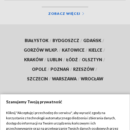
ZOBACZ WIĘCEJ
BIAŁYSTOK
/
BYDGOSZCZ
/
GDAŃSK
/
GORZÓW WLKP.
/
KATOWICE
/
KIELCE
/
KRAKÓW
/
LUBLIN
/
ŁÓDŹ
/
OLSZTYN
/
OPOLE
/
POZNAŃ
/
RZESZÓW
/
SZCZECIN
/
WARSZAWA
/
WROCŁAW
Szanujemy Twoją prywatność
Dołącz do nas:
Kliknij "Akceptuję i przechodzę do serwisu", aby wyrazić zgody na
korzystanie z technologii automatycznego śledzenia i zbierania danych,
TVP
dostęp do informacji na Twoim urządzeniu końcowym i ich
Abonament TVP
przechowywanie oraz na przetwarzanie Twoich danych osobowych przez