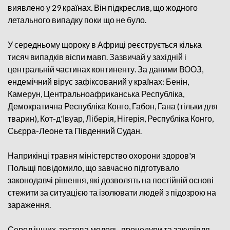
виявлено у 29 країнах. Він підкреслив, що жодного
летального випадку поки що не було.
У середньому щороку в Африці реєструється кілька
тисяч випадків віспи мавп. Зазвичай у західній і
центральній частинах континенту. За даними ВООЗ,
ендемічний вірус зафіксований у країнах: Бенін,
Камерун, Центральноафриканська Республіка,
Демократична Республіка Конго, Габон, Гана (тільки для
тварин), Кот-д'Івуар, Ліберія, Нігерія, Республіка Конго,
Сьєрра-Леоне та Південний Судан.
Наприкінці травня міністерство охорони здоров'я
Польщі повідомило, що завчасно підготувало
законодавчі рішення, які дозволять на постійній основі
стежити за ситуацією та ізолювати людей з підозрою на
зараження.
Серед інших, тестова модель, процедури та закупівля