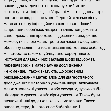
вакцин для медичного персоналу, який може
контактувати з інфекцією. У травні міністр підписав три
постанови щодо віспи мавп. Перший включив віспу
мавп до списку інфекційних захворювань. Інший
запровадив обов’язок лікарень і клінік повідомляти
санепідемстанції про кожен підозрілий випадок, що
може бути віспою мавп. Третій регламент стосувався
обов’язку ізоляції та госпіталізації інфікованих осіб. Тоді
міністерство також опублікувало, серед іншого,
інструкція для медичних закладів щодо відбору та
передачі зразків матеріалу на дослідження.
Рекомендації також вказують, що основним
рекомендованим матеріалом для діагностичного
дослідження є матеріал з уражень шкіри, включаючи
мазки з поверхні ураження або ексудату, лусочки з більш
ніж одного ураження або кірки ураження. Також були
визначені інші додаткові клінічні матеріали. Також
описано, серед іншого, спосіб зберігання і