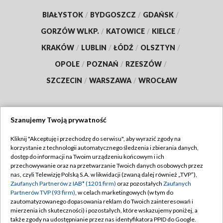
BIAŁYSTOK
/
BYDGOSZCZ
/
GDAŃSK
/
GORZÓW WLKP.
/
KATOWICE
/
KIELCE
/
KRAKÓW
/
LUBLIN
/
ŁÓDŹ
/
OLSZTYN
/
OPOLE
/
POZNAŃ
/
RZESZÓW
/
SZCZECIN
/
WARSZAWA
/
WROCŁAW
Szanujemy Twoją prywatność
Dołącz do nas:
Kliknij "Akceptuję i przechodzę do serwisu", aby wyrazić zgody na
korzystanie z technologii automatycznego śledzenia i zbierania danych,
TVP
dostęp do informacji na Twoim urządzeniu końcowym i ich
Abonament TVP
przechowywanie oraz na przetwarzanie Twoich danych osobowych przez
Regulamin TVP
nas, czyli Telewizję Polską S.A. w likwidacji (zwaną dalej również „TVP”),
Emisja w TVP
Zaufanych Partnerów z IAB* (1201 firm)
oraz pozostałych
Zaufanych
Polityka prywatności
Partnerów TVP (93 firm)
, w celach marketingowych (w tym do
Centrum informacji TVP
Moje zgody
zautomatyzowanego dopasowania reklam do Twoich zainteresowań i
mierzenia ich skuteczności) i pozostałych, które wskazujemy poniżej, a
Naziemna Telewizja Cyfrowa
Pomoc
także zgody na udostępnianie przez nas identyfikatora PPID do Google.