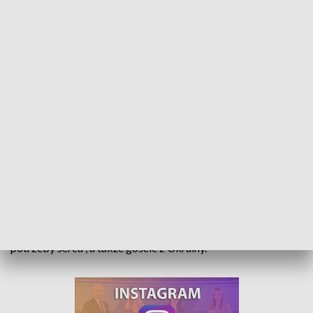
Muzyka i modlitwa. Koncert charytatywny na rzecz Ukrainy
„O pokój, Panie nasz błagamy Cię…” Pod takim tytułem
zorganizowano koncert charytatywny połączony z modlitwą
w kościele w Dąbrowie. W tym muzycznym wydarzeniu
wzięła udział gminna orkiestra „Wind Power”, chór „Z
potrzeby serca”, a także goście z Ukrainy.