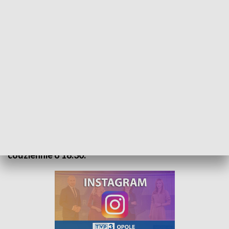
Kurier Opolski - wydanie główne – 12 czerwiec 2022
„Kurier Opolski” to codzienna porcja informacji o
najważniejszych wydarzeniach w regionie. Na
główne wydanie zapraszamy do TVP3 Opole
codziennie o 18:30.