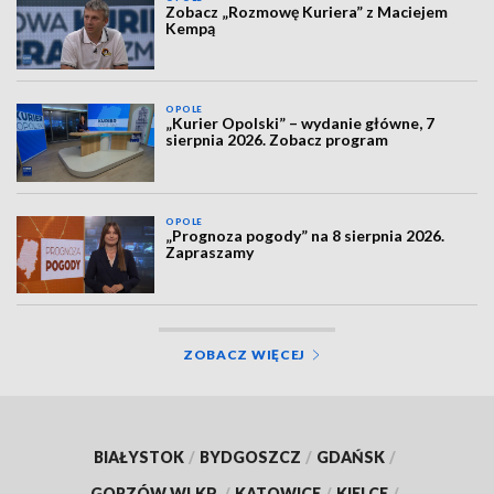
Zobacz „Rozmowę Kuriera” z Maciejem
Kempą
OPOLE
„Kurier Opolski” – wydanie główne, 7
sierpnia 2026. Zobacz program
OPOLE
„Prognoza pogody” na 8 sierpnia 2026.
Zapraszamy
ZOBACZ WIĘCEJ
BIAŁYSTOK
/
BYDGOSZCZ
/
GDAŃSK
/
GORZÓW WLKP.
/
KATOWICE
/
KIELCE
/