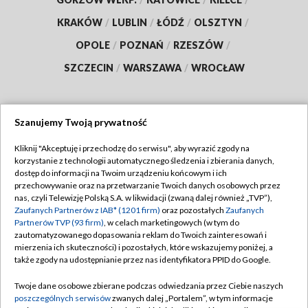
KRAKÓW
/
LUBLIN
/
ŁÓDŹ
/
OLSZTYN
/
OPOLE
/
POZNAŃ
/
RZESZÓW
/
SZCZECIN
/
WARSZAWA
/
WROCŁAW
Szanujemy Twoją prywatność
Dołącz do nas:
Kliknij "Akceptuję i przechodzę do serwisu", aby wyrazić zgody na
korzystanie z technologii automatycznego śledzenia i zbierania danych,
TVP
dostęp do informacji na Twoim urządzeniu końcowym i ich
Abonament TVP
przechowywanie oraz na przetwarzanie Twoich danych osobowych przez
Regulamin TVP
nas, czyli Telewizję Polską S.A. w likwidacji (zwaną dalej również „TVP”),
Emisja w TVP
Zaufanych Partnerów z IAB* (1201 firm)
oraz pozostałych
Zaufanych
Polityka prywatności
Partnerów TVP (93 firm)
, w celach marketingowych (w tym do
Centrum informacji TVP
Moje zgody
zautomatyzowanego dopasowania reklam do Twoich zainteresowań i
mierzenia ich skuteczności) i pozostałych, które wskazujemy poniżej, a
Naziemna Telewizja Cyfrowa
Pomoc
także zgody na udostępnianie przez nas identyfikatora PPID do Google.
Sklep TVP
Biuro reklamy
Twoje dane osobowe zbierane podczas odwiedzania przez Ciebie naszych
Rada Programowa
poszczególnych serwisów
zwanych dalej „Portalem”, w tym informacje
Kontakt