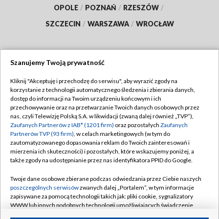
OPOLE
/
POZNAŃ
/
RZESZÓW
/
SZCZECIN
/
WARSZAWA
/
WROCŁAW
Szanujemy Twoją prywatność
Dołącz do nas:
Kliknij "Akceptuję i przechodzę do serwisu", aby wyrazić zgody na
korzystanie z technologii automatycznego śledzenia i zbierania danych,
TVP
dostęp do informacji na Twoim urządzeniu końcowym i ich
Abonament TVP
przechowywanie oraz na przetwarzanie Twoich danych osobowych przez
Regulamin TVP
nas, czyli Telewizję Polską S.A. w likwidacji (zwaną dalej również „TVP”),
Emisja w TVP
Polityka prywatności
Zaufanych Partnerów z IAB* (1201 firm)
oraz pozostałych
Zaufanych
Partnerów TVP (93 firm)
, w celach marketingowych (w tym do
Centrum informacji TVP
Moje zgody
zautomatyzowanego dopasowania reklam do Twoich zainteresowań i
mierzenia ich skuteczności) i pozostałych, które wskazujemy poniżej, a
Naziemna Telewizja Cyfrowa
Pomoc
także zgody na udostępnianie przez nas identyfikatora PPID do Google.
Sklep TVP
Biuro reklamy
Twoje dane osobowe zbierane podczas odwiedzania przez Ciebie naszych
Rada Programowa
Kontakt
poszczególnych serwisów
zwanych dalej „Portalem”, w tym informacje
zapisywane za pomocą technologii takich jak: pliki cookie, sygnalizatory
System NOS
WWW lub innych podobnych technologii umożliwiających świadczenie
dopasowanych i bezpiecznych usług, personalizację treści oraz reklam,
Informacje o nadawcy