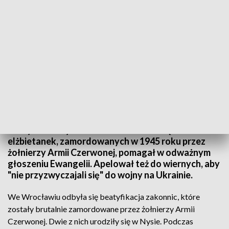
(fot. PAP/EPA/FABIO FRUSTACI)
Papież Franciszek powiedział, aby przykład
beatyfikowanych we Wrocławiu dziesięciu
elżbietanek, zamordowanych w 1945 roku przez
żołnierzy Armii Czerwonej, pomagał w odważnym
głoszeniu Ewangelii. Apelował też do wiernych, aby
"nie przyzwyczajali się" do wojny na Ukrainie.
We Wrocławiu odbyła się beatyfikacja zakonnic, które
zostały brutalnie zamordowane przez żołnierzy Armii
Czerwonej. Dwie z nich urodziły się w Nysie. Podczas