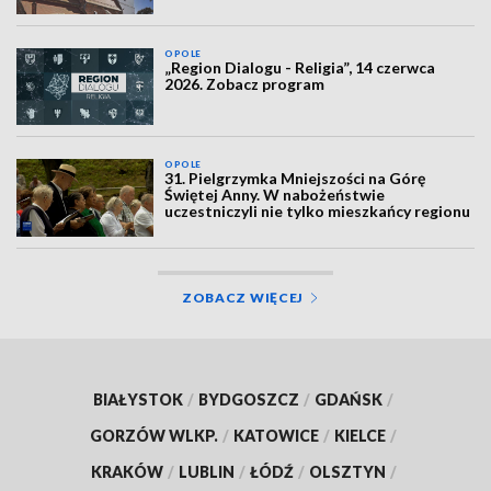
OPOLE
„Region Dialogu - Religia”, 14 czerwca
2026. Zobacz program
OPOLE
31. Pielgrzymka Mniejszości na Górę
Świętej Anny. W nabożeństwie
uczestniczyli nie tylko mieszkańcy regionu
ZOBACZ WIĘCEJ
BIAŁYSTOK
/
BYDGOSZCZ
/
GDAŃSK
/
GORZÓW WLKP.
/
KATOWICE
/
KIELCE
/
KRAKÓW
/
LUBLIN
/
ŁÓDŹ
/
OLSZTYN
/