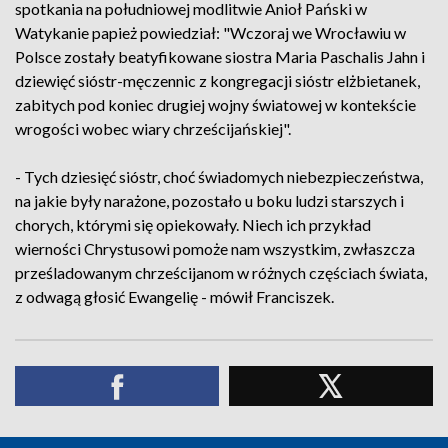
spotkania na południowej modlitwie Anioł Pański w
Watykanie papież powiedział: "Wczoraj we Wrocławiu w
Polsce zostały beatyfikowane siostra Maria Paschalis Jahn i
dziewięć sióstr-męczennic z kongregacji sióstr elżbietanek,
zabitych pod koniec drugiej wojny światowej w kontekście
wrogości wobec wiary chrześcijańskiej".
- Tych dziesięć sióstr, choć świadomych niebezpieczeństwa,
na jakie były narażone, pozostało u boku ludzi starszych i
chorych, którymi się opiekowały. Niech ich przykład
wierności Chrystusowi pomoże nam wszystkim, zwłaszcza
prześladowanym chrześcijanom w różnych częściach świata,
z odwagą głosić Ewangelię - mówił Franciszek.