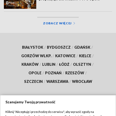
ZOBACZ WIĘCEJ
BIAŁYSTOK
/
BYDGOSZCZ
/
GDAŃSK
/
GORZÓW WLKP.
/
KATOWICE
/
KIELCE
/
KRAKÓW
/
LUBLIN
/
ŁÓDŹ
/
OLSZTYN
/
OPOLE
/
POZNAŃ
/
RZESZÓW
/
SZCZECIN
/
WARSZAWA
/
WROCŁAW
Szanujemy Twoją prywatność
Dołącz do nas:
Kliknij "Akceptuję i przechodzę do serwisu", aby wyrazić zgody na