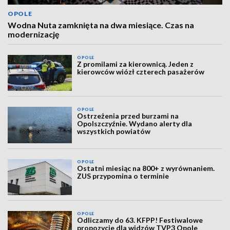
OPOLE
Wodna Nuta zamknięta na dwa miesiące. Czas na
modernizację
OPOLE
Z promilami za kierownicą. Jeden z
kierowców wiózł czterech pasażerów
OPOLE
Ostrzeżenia przed burzami na
Opolszczyźnie. Wydano alerty dla
wszystkich powiatów
OPOLE
Ostatni miesiąc na 800+ z wyrównaniem.
ZUS przypomina o terminie
OPOLE
Odliczamy do 63. KFPP! Festiwalowe
propozycje dla widzów TVP3 Opole