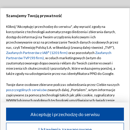
Szanujemy Twoją prywatność
Dołącz do nas:
Kliknij "Akceptuję i przechodzę do serwisu", aby wyrazić zgody na
korzystanie z technologii automatycznego śledzenia i zbierania danych,
TVP
dostęp do informacji na Twoim urządzeniu końcowym i ich
Abonament TVP
przechowywanie oraz na przetwarzanie Twoich danych osobowych przez
Regulamin TVP
nas, czyli Telewizję Polską S.A. w likwidacji (zwaną dalej również „TVP”),
Emisja w TVP
Zaufanych Partnerów z IAB* (1201 firm)
oraz pozostałych
Zaufanych
Polityka prywatności
Partnerów TVP (93 firm)
, w celach marketingowych (w tym do
Centrum informacji TVP
Moje zgody
zautomatyzowanego dopasowania reklam do Twoich zainteresowań i
mierzenia ich skuteczności) i pozostałych, które wskazujemy poniżej, a
Naziemna Telewizja Cyfrowa
Pomoc
także zgody na udostępnianie przez nas identyfikatora PPID do Google.
Sklep TVP
Biuro reklamy
Twoje dane osobowe zbierane podczas odwiedzania przez Ciebie naszych
Rada Programowa
poszczególnych serwisów
zwanych dalej „Portalem”, w tym informacje
Kontakt
zapisywane za pomocą technologii takich jak: pliki cookie, sygnalizatory
System NOS
WWW lub innych podobnych technologii umożliwiających świadczenie
dopasowanych i bezpiecznych usług, personalizację treści oraz reklam,
Informacje o nadawcy
Kanały
udostępnianie funkcji mediów społecznościowych oraz analizowanie
Akceptuję i przechodzę do serwisu
ruchu w Internecie.
Program dla prasy
©2026 Telewizja Polska S.A. w likwidacji
Biuro Reklamy
Twoje dane osobowe zbierane podczas odwiedzania przez Ciebie
Ustawienia zaawansowane