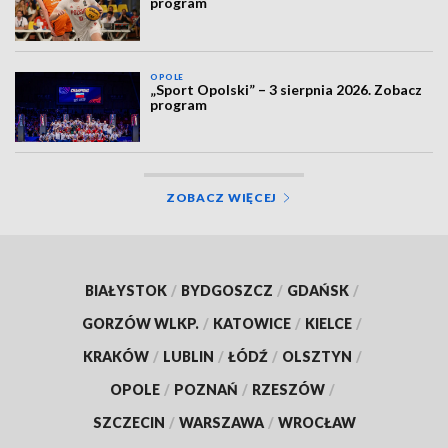
program
OPOLE
„Sport Opolski” – 3 sierpnia 2026. Zobacz
program
ZOBACZ WIĘCEJ
BIAŁYSTOK
/
BYDGOSZCZ
/
GDAŃSK
/
GORZÓW WLKP.
/
KATOWICE
/
KIELCE
/
KRAKÓW
/
LUBLIN
/
ŁÓDŹ
/
OLSZTYN
/
OPOLE
/
POZNAŃ
/
RZESZÓW
/
SZCZECIN
/
WARSZAWA
/
WROCŁAW