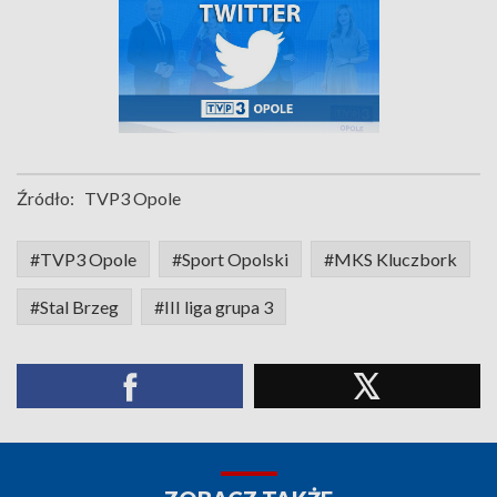
Źródło:
TVP3 Opole
#TVP3 Opole
#Sport Opolski
#MKS Kluczbork
#Stal Brzeg
#III liga grupa 3