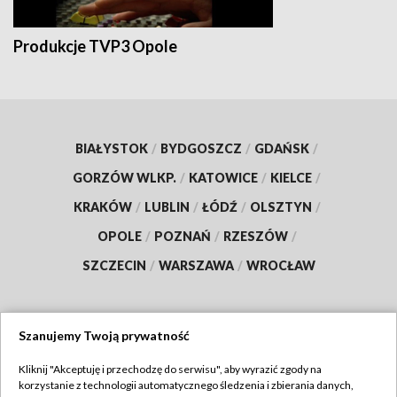
Produkcje TVP3 Opole
BIAŁYSTOK
/
BYDGOSZCZ
/
GDAŃSK
/
GORZÓW WLKP.
/
KATOWICE
/
KIELCE
/
KRAKÓW
/
LUBLIN
/
ŁÓDŹ
/
OLSZTYN
/
OPOLE
/
POZNAŃ
/
RZESZÓW
/
SZCZECIN
/
WARSZAWA
/
WROCŁAW
Szanujemy Twoją prywatność
Dołącz do nas:
Kliknij "Akceptuję i przechodzę do serwisu", aby wyrazić zgody na
korzystanie z technologii automatycznego śledzenia i zbierania danych,
TVP