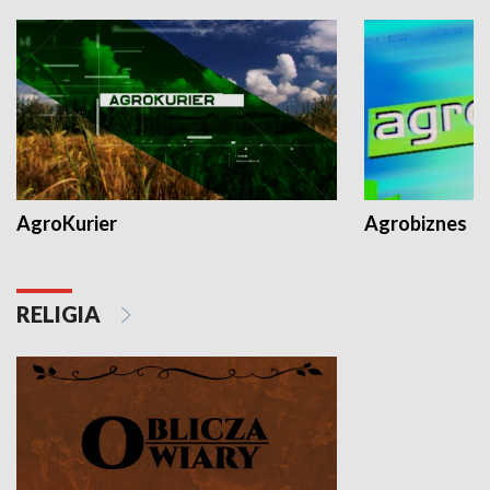
AgroKurier
Agrobiznes
RELIGIA