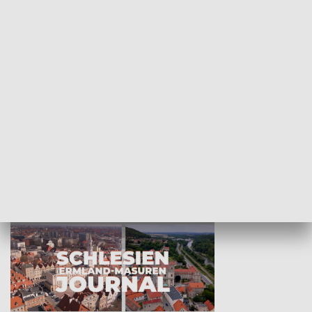
Wejściówka
Zakładka
MNIEJSZOŚCI