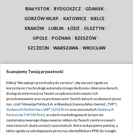
BIAŁYSTOK
/
BYDGOSZCZ
/
GDAŃSK
/
GORZÓW WLKP.
/
KATOWICE
/
KIELCE
/
KRAKÓW
/
LUBLIN
/
ŁÓDŹ
/
OLSZTYN
/
OPOLE
/
POZNAŃ
/
RZESZÓW
/
SZCZECIN
/
WARSZAWA
/
WROCŁAW
Szanujemy Twoją prywatność
Dołącz do nas:
Kliknij "Akceptuję i przechodzę do serwisu", aby wyrazić zgody na
korzystanie z technologii automatycznego śledzenia i zbierania danych,
TVP
dostęp do informacji na Twoim urządzeniu końcowym i ich
Abonament TVP
przechowywanie oraz na przetwarzanie Twoich danych osobowych przez
Regulamin TVP
nas, czyli Telewizję Polską S.A. w likwidacji (zwaną dalej również „TVP”),
Emisja w TVP
Zaufanych Partnerów z IAB* (1201 firm)
oraz pozostałych
Zaufanych
Polityka prywatności
Partnerów TVP (93 firm)
, w celach marketingowych (w tym do
Centrum informacji TVP
Moje zgody
zautomatyzowanego dopasowania reklam do Twoich zainteresowań i
mierzenia ich skuteczności) i pozostałych, które wskazujemy poniżej, a
Naziemna Telewizja Cyfrowa
Pomoc
także zgody na udostępnianie przez nas identyfikatora PPID do Google.