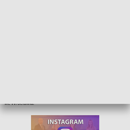
Nowe błogosławione. Siostra Paschalis i jej towarzyszki wyniesione na ołtarze
Zginęły z rąk żołnierzy Armii Czerwonej, broniąc się przed
gwałtem. Dziesięć sióstr elżbietanek będzie wyniesione na
ołtarze. Jedna z nich urodziła się w Nysie. Uroczystość
beatyfikacji odbędzie się jutro o godzinie 11:00 w katedrze
we Wrocławiu.