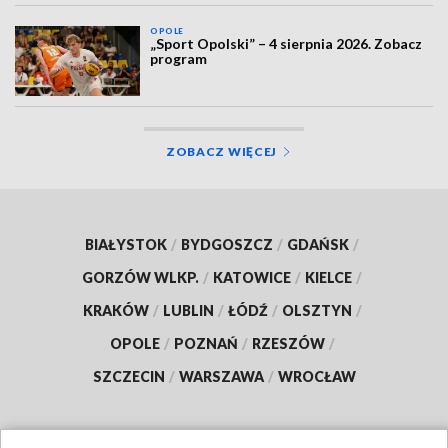
OPOLE
„Sport Opolski” – 4 sierpnia 2026. Zobacz
program
ZOBACZ WIĘCEJ
BIAŁYSTOK
/
BYDGOSZCZ
/
GDAŃSK
/
GORZÓW WLKP.
/
KATOWICE
/
KIELCE
/
KRAKÓW
/
LUBLIN
/
ŁÓDŹ
/
OLSZTYN
/
OPOLE
/
POZNAŃ
/
RZESZÓW
/
SZCZECIN
/
WARSZAWA
/
WROCŁAW