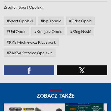
Źródło:
Sport Opolski
#Sport Opolski
#tvp3 opole
#Odra Opole
#Uni Opole
#Kolejarz Opole
#Bieg Nyski
#KKS Mickiewicz Kluczbork
#ZAKSA Strzelce Opolskie
ZOBACZ TAKŻE