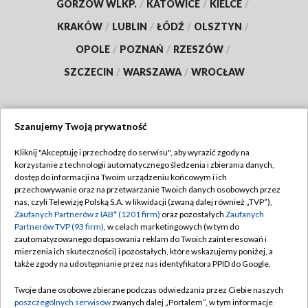
GORZÓW WLKP.
/
KATOWICE
/
KIELCE
/
KRAKÓW
/
LUBLIN
/
ŁÓDŹ
/
OLSZTYN
/
OPOLE
/
POZNAŃ
/
RZESZÓW
/
SZCZECIN
/
WARSZAWA
/
WROCŁAW
Szanujemy Twoją prywatność
Dołącz do nas:
Kliknij "Akceptuję i przechodzę do serwisu", aby wyrazić zgody na
korzystanie z technologii automatycznego śledzenia i zbierania danych,
TVP
dostęp do informacji na Twoim urządzeniu końcowym i ich
Abonament TVP
przechowywanie oraz na przetwarzanie Twoich danych osobowych przez
Regulamin TVP
nas, czyli Telewizję Polską S.A. w likwidacji (zwaną dalej również „TVP”),
Emisja w TVP
Zaufanych Partnerów z IAB* (1201 firm)
oraz pozostałych
Zaufanych
Polityka prywatności
Partnerów TVP (93 firm)
, w celach marketingowych (w tym do
Centrum informacji TVP
Moje zgody
zautomatyzowanego dopasowania reklam do Twoich zainteresowań i
mierzenia ich skuteczności) i pozostałych, które wskazujemy poniżej, a
Naziemna Telewizja Cyfrowa
Pomoc
także zgody na udostępnianie przez nas identyfikatora PPID do Google.
Sklep TVP
Biuro reklamy
Twoje dane osobowe zbierane podczas odwiedzania przez Ciebie naszych
Rada Programowa
poszczególnych serwisów
zwanych dalej „Portalem”, w tym informacje
Kontakt