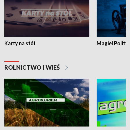
Karty na stół
Magiel Polity
ROLNICTWO I WIEŚ