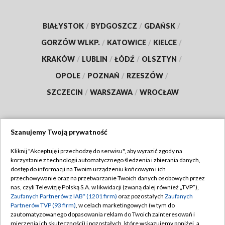
BIAŁYSTOK
/
BYDGOSZCZ
/
GDAŃSK
/
GORZÓW WLKP.
/
KATOWICE
/
KIELCE
/
KRAKÓW
/
LUBLIN
/
ŁÓDŹ
/
OLSZTYN
/
OPOLE
/
POZNAŃ
/
RZESZÓW
/
SZCZECIN
/
WARSZAWA
/
WROCŁAW
Szanujemy Twoją prywatność
Dołącz do nas:
Kliknij "Akceptuję i przechodzę do serwisu", aby wyrazić zgody na
korzystanie z technologii automatycznego śledzenia i zbierania danych,
TVP
dostęp do informacji na Twoim urządzeniu końcowym i ich
Abonament TVP
przechowywanie oraz na przetwarzanie Twoich danych osobowych przez
Regulamin TVP
nas, czyli Telewizję Polską S.A. w likwidacji (zwaną dalej również „TVP”),
Emisja w TVP
Zaufanych Partnerów z IAB* (1201 firm)
oraz pozostałych
Zaufanych
Polityka prywatności
Partnerów TVP (93 firm)
, w celach marketingowych (w tym do
Centrum informacji TVP
Moje zgody
zautomatyzowanego dopasowania reklam do Twoich zainteresowań i
mierzenia ich skuteczności) i pozostałych, które wskazujemy poniżej, a