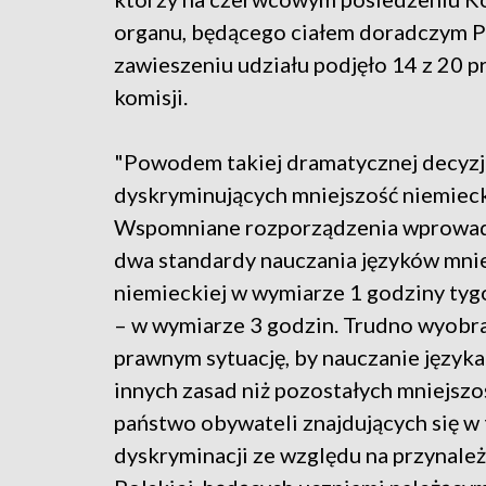
organu, będącego ciałem doradczym P
zawieszeniu udziału podjęło 14 z 20 p
komisji.
"Powodem takiej dramatycznej decyzji
dyskryminujących mniejszość niemiecką
Wspomniane rozporządzenia wprowadza
dwa standardy nauczania języków mnie
niemieckiej w wymiarze 1 godziny tyg
– w wymiarze 3 godzin. Trudno wyobr
prawnym sytuację, by nauczanie języka
innych zasad niż pozostałych mniejszo
państwo obywateli znajdujących się w t
dyskryminacji ze względu na przynale