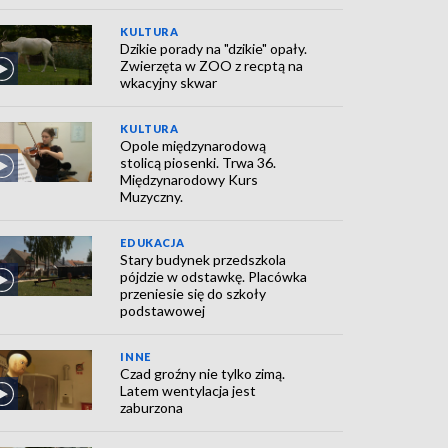
KULTURA
Dzikie porady na "dzikie" opały.
Zwierzęta w ZOO z recptą na
wkacyjny skwar
KULTURA
Opole międzynarodową
stolicą piosenki. Trwa 36.
Międzynarodowy Kurs
Muzyczny.
EDUKACJA
Stary budynek przedszkola
pójdzie w odstawkę. Placówka
przeniesie się do szkoły
podstawowej
INNE
Czad groźny nie tylko zimą.
Latem wentylacja jest
zaburzona