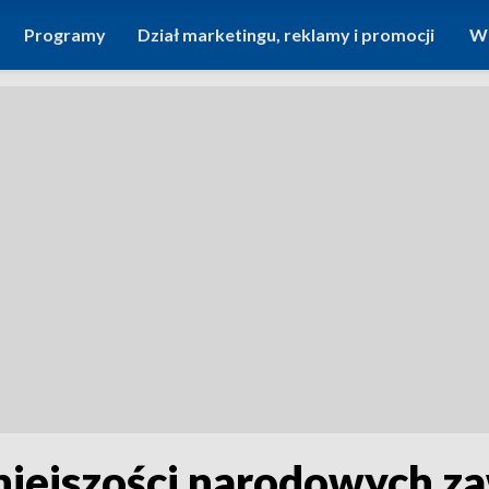
Programy
Dział marketingu, reklamy i promocji
Wi
niejszości narodowych za