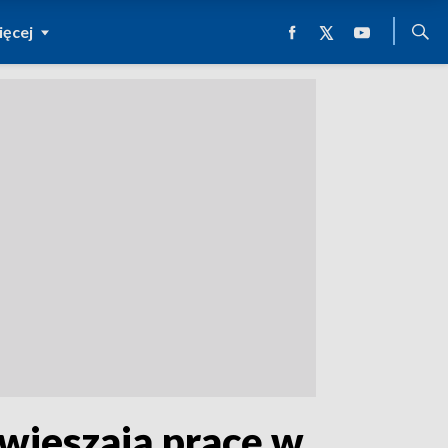
ęcej
wieszają pracę w