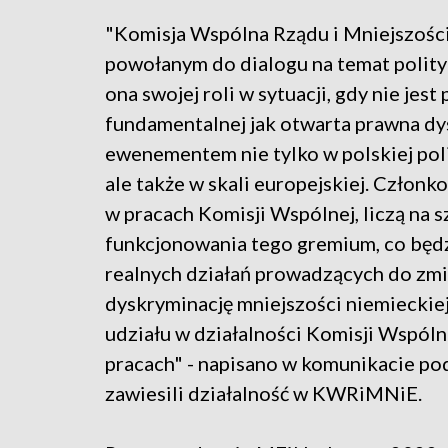
"Komisja Wspólna Rządu i Mniejszośc
powołanym do dialogu na temat polity
ona swojej roli w sytuacji, gdy nie jes
fundamentalnej jak otwarta prawna dys
ewenementem nie tylko w polskiej pol
ale także w skali europejskiej. Człon
w pracach Komisji Wspólnej, liczą na
funkcjonowania tego gremium, co będz
realnych działań prowadzących do zm
dyskryminację mniejszości niemieckie
udziału w działalności Komisji Wspólne
pracach" - napisano w komunikacie po
zawiesili działalność w KWRiMNiE.