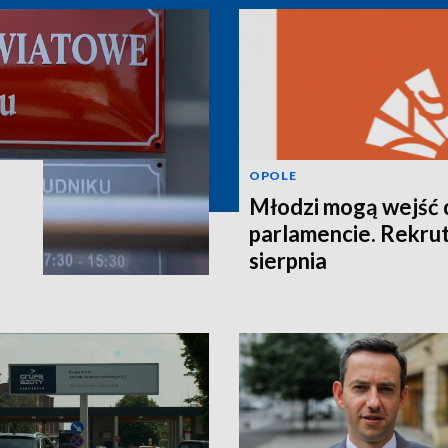
OPOLE
Młodzi mogą wejść 
parlamencie. Rekrut
sierpnia