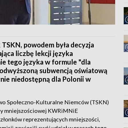
k TSKN, powodem była decyzja
ąca liczbę lekcji języka
ie tego języka w formule "dla
e podwyższoną subwencją oświatową
łnie niedostępną dla Polonii w
wo Społeczno-Kulturalne Niemców (TSKN)
ony mniejszościowej KWRiMNiE
złonków reprezentujących mniejszości,
isji zawiesili swój udział w pracach tego