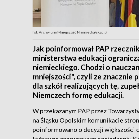
fot. Archwium/Mniejszość Niemiecka/skgd.pl
Jak poinformował PAP rzeczni
ministerstwa edukacji ograniczaj
niemieckiego. Chodzi o nauczan
mniejszości", czyli ze znaczni
dla szkół realizujących tę, zupe
Niemczech formę edukacji.
W przekazanym PAP przez Towarzyst
na Śląsku Opolskim komunikacie str
poinformowano o decyzji większości c
którzy na czerwcowym posiedzeniu Kom