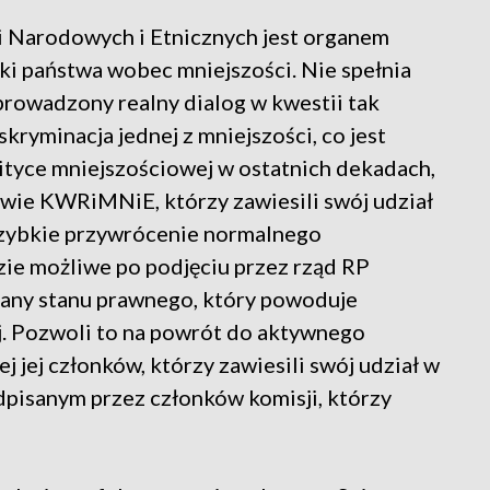
i Narodowych i Etnicznych jest organem
ki państwa wobec mniejszości. Nie spełnia
t prowadzony realny dialog w kwestii tak
kryminacja jednej z mniejszości, co jest
ityce mniejszościowej w ostatnich dekadach,
kowie KWRiMNiE, którzy zawiesili swój udział
 szybkie przywrócenie normalnego
ie możliwe po podjęciu przez rząd RP
iany stanu prawnego, który powoduje
j. Pozwoli to na powrót do aktywnego
j jej członków, którzy zawiesili swój udział w
dpisanym przez członków komisji, którzy