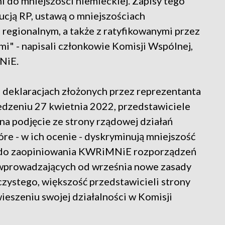
i do mniejszości niemieckiej. Zapisy tego
ucją RP, ustawą o mniejszościach
 regionalnym, a także z ratyfikowanymi przez
" - napisali członkowie Komisji Wspólnej,
NiE.
o deklaracjach złożonych przez reprezentanta
edzeniu 27 kwietnia 2022, przedstawiciele
 na podjęcie ze strony rządowej działań
óre - w ich ocenie - dyskryminują mniejszość
N do zaopiniowania KWRiMNiE rozporządzeń
wprowadzających od września nowe zasady
czystego, większość przedstawicieli strony
ieszeniu swojej działalności w Komisji