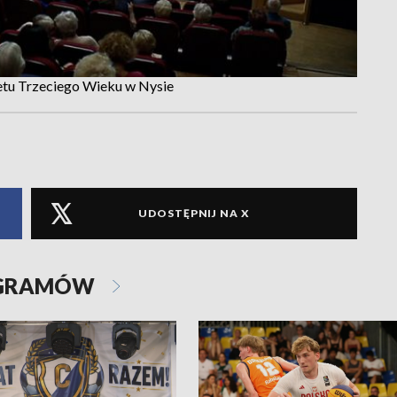
tetu Trzeciego Wieku w Nysie
UDOSTĘPNIJ NA X
OGRAMÓW