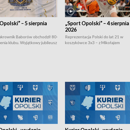
Opolski” – 5 sierpnia
„Sport Opolski” – 4 sierpnia
2026
rownik Baborów obchodził 80-
Reprezentacja Polski do lat 21 w
nienia klubu. Wyjątkowy jubileusz
koszykówce 3x3 – z Mikołajem
 na sportowo. W programie
Kowalczykiem z opolskiego AZS-u 
 turnieju eliminacyjnym
składzie - wygrała dwa z trzech tur
h Mistrzostw w siatkówce
w ramach Ligi Narodów. Rywalizacja
 amatorów w Opolu oraz o
odbyła się w węgierskim Szolnok.
lejarza Opole. Zapraszamy!