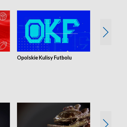
Opolskie Kulisy Futbolu
Złote chwile
sportu