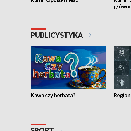
Kurier Opolski Flesz
Kurier 
główn
PUBLICYSTYKA
Kawa czy herbata?
Region
SPORT