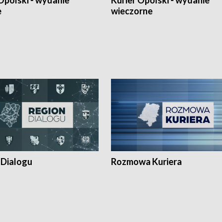
Opolski - wydanie
Kurier Opolski - wydanie
e
wieczorne
 Dialogu
Rozmowa Kuriera