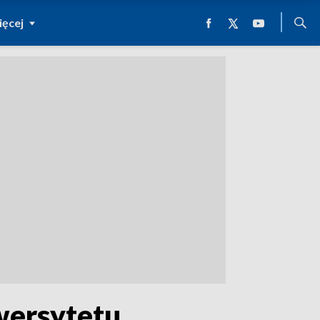
ęcej
iwersytetu