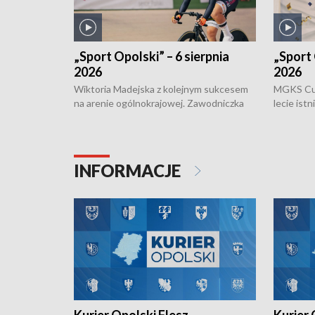
„Sport Opolski” – 6 sierpnia
„Sport 
2026
2026
Wiktoria Madejska z kolejnym sukcesem
MGKS Cuk
na arenie ogólnokrajowej. Zawodniczka
lecie ist
Klubu Kolarskiego Ziemia Brzeska
odbył się
została podwójna Mistrzynią Polski
również o
Juniorów Młodszych w kolarstwie
Otwartyc
torowym.
plażowej
INFORMACJE
meczu Ko