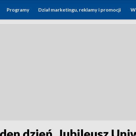
Programy
Dział marketingu, reklamy i promocji
Wi
jeden dzień. Jubileusz Un