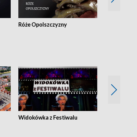
Róże Opolszczyzny
Czas report
Widokówka z Festiwalu
Strefa Kultu