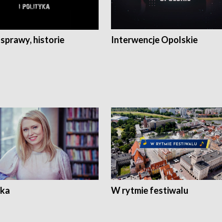
 sprawy, historie
Interwencje Opolskie
ka
W rytmie festiwalu