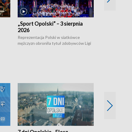
„Sport Opolski” – 3 sierpnia
„Sport Opolsk
2026
Reprezentacja P
mężczyzn w półfi
Reprezentacja Polski w siatkówce
meczu ćwierćfin
mężczyzn obroniła tytuł zdobywców Ligi
Biało-Czerwoni p
w
Narodów. W finale pokonali Amerykanów
Ningbo Ukraińcó
niejów
po tie-breaku. W meczu nie zabrakło
opolskich wątków.