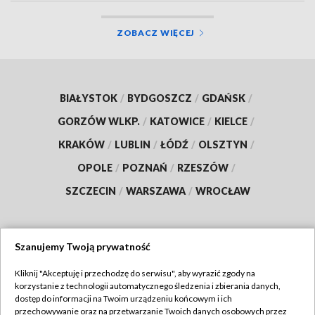
ZOBACZ WIĘCEJ
BIAŁYSTOK
/
BYDGOSZCZ
/
GDAŃSK
/
GORZÓW WLKP.
/
KATOWICE
/
KIELCE
/
KRAKÓW
/
LUBLIN
/
ŁÓDŹ
/
OLSZTYN
/
OPOLE
/
POZNAŃ
/
RZESZÓW
/
SZCZECIN
/
WARSZAWA
/
WROCŁAW
Szanujemy Twoją prywatność
Dołącz do nas:
Kliknij "Akceptuję i przechodzę do serwisu", aby wyrazić zgody na
korzystanie z technologii automatycznego śledzenia i zbierania danych,
TVP
dostęp do informacji na Twoim urządzeniu końcowym i ich
Abonament TVP
przechowywanie oraz na przetwarzanie Twoich danych osobowych przez