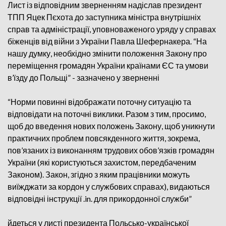
Лист із відповідним зверненням надіслав президент
ТПП Яцек Пєхота до заступника міністра внутрішніх
справ та адміністрації, уповноваженого уряду у справах
біженців від війни з України Павла Шефернакера. “На
нашу думку, необхідно змінити положення Закону про
переміщення громадян України країнами ЄС та умови
в’їзду до Польщі” - зазначено у зверненні
“Норми повинні відображати поточну ситуацію та
відповідати на поточні виклики. Разом з тим, просимо,
щоб до введення нових положень Закону, щоб уникнути
практичних проблем повсякденного життя, зокрема,
пов’язаних із виконанням трудових обов’язків громадян
України (які користуються захистом, передбаченим
Законом). Закон, згідно з яким працівники можуть
виїжджати за кордон у службових справах), видаються
відповідні інструкції .in. для прикордонної служби”
йдеться у листі президента Польсько-української