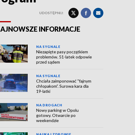
UDOSTĘPNIJ:
AJNOWSZE INFORMACJE
NA SYGNALE
Niezapięte pasy początkiem
problemów. 51-latek odpowie
przed sądem
NA SYGNALE
Chciała zaimponować "fajnym
chłopakom”. Surowa kara dla
19-latki
NA DROGACH
Nowy parking w Opolu
gotowy. Otwarcie po
weekendzie
NAUKA I ZDROWIE