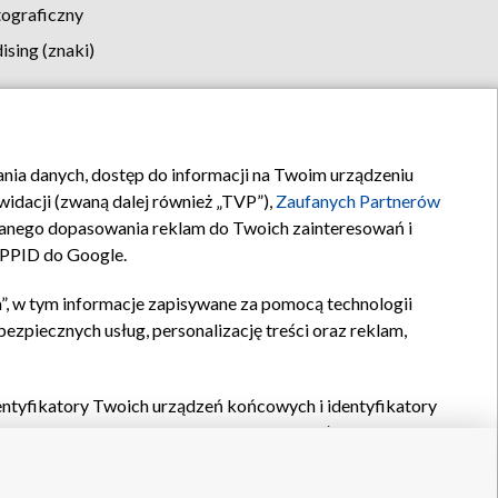
tograficzny
sing (znaki)
klamy
Kontakt
rania danych, dostęp do informacji na Twoim urządzeniu
idacji (zwaną dalej również „TVP”),
Zaufanych Partnerów
anego dopasowania reklam do Twoich zainteresowań i
a PPID do Google.
”, w tym informacje zapisywane za pomocą technologii
zpiecznych usług, personalizację treści oraz reklam,
identyfikatory Twoich urządzeń końcowych i identyfikatory
P,
Zaufanych Partnerów z IAB
oraz pozostałych
Zaufanych
 wyboru podstawowych reklam, wyboru spersonalizowanych
ch treści, pomiaru wydajności reklam, pomiaru wydajności