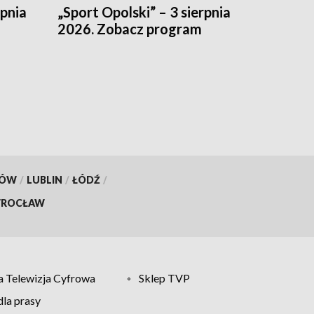
rpnia
„Sport Opolski” – 3 sierpnia
2026. Zobacz program
KÓW
/
LUBLIN
/
ŁÓDŹ
/
ROCŁAW
 Telewizja Cyfrowa
Sklep TVP
la prasy