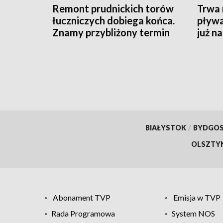
Remont prudnickich torów
Trwa 
łuczniczych dobiega końca.
pływa
Znamy przybliżony termin
już n
otwarcia obiektu
BIAŁYSTOK
/
BYDGO
OLSZTY
Abonament TVP
Emisja w TVP
Rada Programowa
System NOS