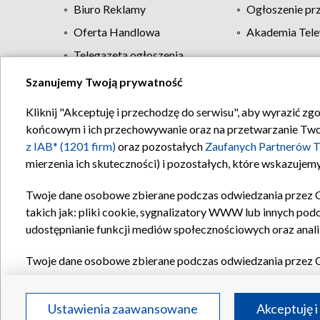
Biuro Reklamy
Ogłoszenie pr
Oferta Handlowa
Akademia Tele
Telegazeta ogłoszenia
Szanujemy Twoją prywatność
Regulamin TVP
Kliknij "Akceptuję i przechodzę do serwisu", aby wyrazić zg
końcowym i ich przechowywanie oraz na przetwarzanie Twoich
z IAB* (1201 firm)
oraz pozostałych
Zaufanych Partnerów T
mierzenia ich skuteczności) i pozostałych, które wskazujemy
Twoje dane osobowe zbierane podczas odwiedzania przez 
takich jak: pliki cookie, sygnalizatory WWW lub innych pod
udostępnianie funkcji mediów społecznościowych oraz anali
Twoje dane osobowe zbierane podczas odwiedzania przez 
plików cookie, informacje o Twoich wyszukiwaniach w serwi
Partnerów TVP
dla realizacji następujących celów i funkc
Ustawienia zaawansowane
Akceptuję i
reklam, tworzenia profilu spersonalizowanych reklam, tworz