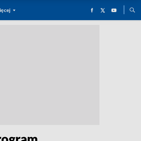
ęcej
program