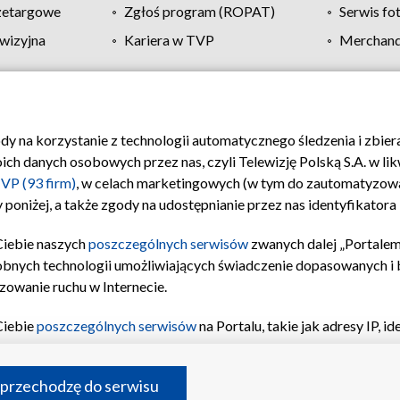
zetargowe
Zgłoś program (ROPAT)
Serwis fo
wizyjna
Kariera w TVP
Merchandi
Polityka prywatności
Moje zgody
Pomoc
Biuro re
ody na korzystanie z technologii automatycznego śledzenia i zbie
 danych osobowych przez nas, czyli Telewizję Polską S.A. w likw
VP (93 firm)
, w celach marketingowych (w tym do zautomatyzow
 poniżej, a także zgody na udostępnianie przez nas identyfikator
Ciebie naszych
poszczególnych serwisów
zwanych dalej „Portalem
obnych technologii umożliwiających świadczenie dopasowanych i be
zowanie ruchu w Internecie.
Ciebie
poszczególnych serwisów
na Portalu, takie jak adresy IP, 
sach Portalu czy historia odwiedzin będą przetwarzane przez TV
ji: przechowywania informacji na urządzeniu lub dostęp do nich,
©2026 Telewizja Polska S.A. w likwidacji
 przechodzę do serwisu
enia profilu spersonalizowanych treści, wyboru spersonalizowany