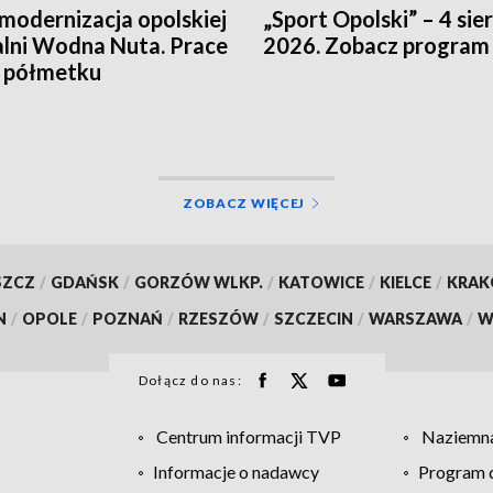
modernizacja opolskiej
„Sport Opolski” – 4 sie
lni Wodna Nuta. Prace
2026. Zobacz program
a półmetku
ZOBACZ WIĘCEJ
SZCZ
/
GDAŃSK
/
GORZÓW WLKP.
/
KATOWICE
/
KIELCE
/
KRA
N
/
OPOLE
/
POZNAŃ
/
RZESZÓW
/
SZCZECIN
/
WARSZAWA
/
W
Dołącz do nas:
Centrum informacji TVP
Naziemna
Informacje o nadawcy
Program d