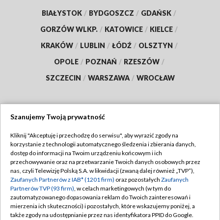
BIAŁYSTOK
/
BYDGOSZCZ
/
GDAŃSK
/
GORZÓW WLKP.
/
KATOWICE
/
KIELCE
/
KRAKÓW
/
LUBLIN
/
ŁÓDŹ
/
OLSZTYN
/
OPOLE
/
POZNAŃ
/
RZESZÓW
/
SZCZECIN
/
WARSZAWA
/
WROCŁAW
Szanujemy Twoją prywatność
Dołącz do nas:
Kliknij "Akceptuję i przechodzę do serwisu", aby wyrazić zgody na
korzystanie z technologii automatycznego śledzenia i zbierania danych,
TVP
dostęp do informacji na Twoim urządzeniu końcowym i ich
Abonament TVP
przechowywanie oraz na przetwarzanie Twoich danych osobowych przez
Regulamin TVP
nas, czyli Telewizję Polską S.A. w likwidacji (zwaną dalej również „TVP”),
Emisja w TVP
Zaufanych Partnerów z IAB* (1201 firm)
oraz pozostałych
Zaufanych
Polityka prywatności
Partnerów TVP (93 firm)
, w celach marketingowych (w tym do
Centrum informacji TVP
Moje zgody
zautomatyzowanego dopasowania reklam do Twoich zainteresowań i
mierzenia ich skuteczności) i pozostałych, które wskazujemy poniżej, a
Naziemna Telewizja Cyfrowa
Pomoc
także zgody na udostępnianie przez nas identyfikatora PPID do Google.