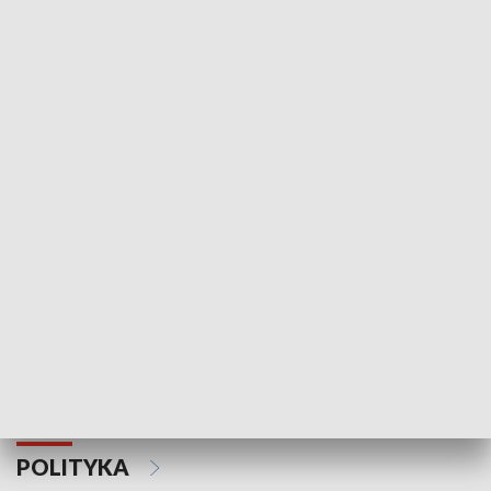
Wejściówka
Zakładka
MNIEJSZOŚCI
Schlesien Journal
POLITYKA