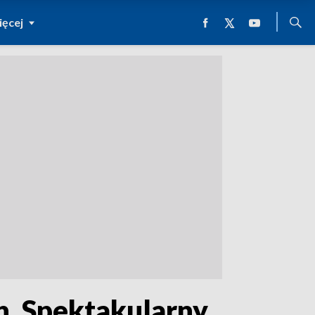
ęcej
ch. Spektakularny