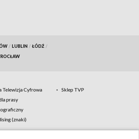
KÓW
/
LUBLIN
/
ŁÓDŹ
/
ROCŁAW
 Telewizja Cyfrowa
Sklep TVP
la prasy
tograficzny
sing (znaki)