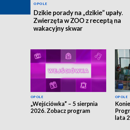
OPOLE
Dzikie porady na „dzikie” upały.
Zwierzęta w ZOO z receptą na
wakacyjny skwar
OPOLE
OPOLE
„Wejściówka” – 5 sierpnia
Koni
2026. Zobacz program
Progr
lata 
szuka