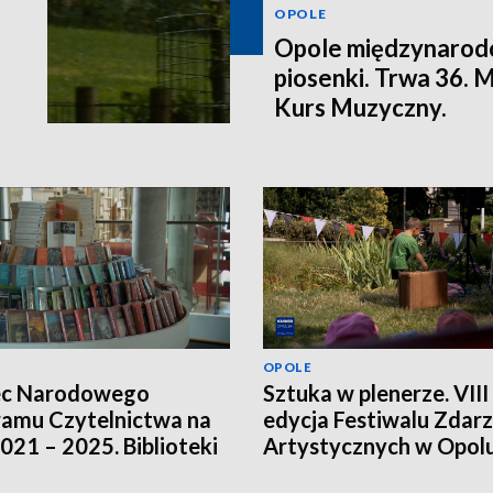
OPOLE
Opole międzynarodo
piosenki. Trwa 36.
Kurs Muzyczny.
OPOLE
ec Narodowego
Sztuka w plenerze. VIII
amu Czytelnictwa na
edycja Festiwalu Zdar
2021 – 2025. Biblioteki
Artystycznych w Opol
ją innych źródeł