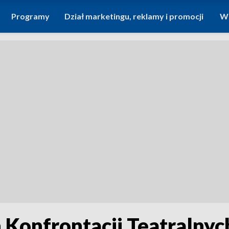
Programy
Dział marketingu, reklamy i promocji
Wi
h Konfrontacji Teatralny