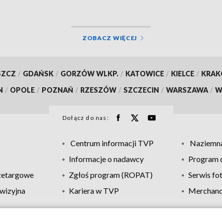
sowania
ZOBACZ WIĘCEJ
SZCZ
/
GDAŃSK
/
GORZÓW WLKP.
/
KATOWICE
/
KIELCE
/
KRA
N
/
OPOLE
/
POZNAŃ
/
RZESZÓW
/
SZCZECIN
/
WARSZAWA
/
W
Dołącz do nas:
Centrum informacji TVP
Naziemna
Informacje o nadawcy
Program d
zetargowe
Zgłoś program (ROPAT)
Serwis fo
wizyjna
Kariera w TVP
Merchandi