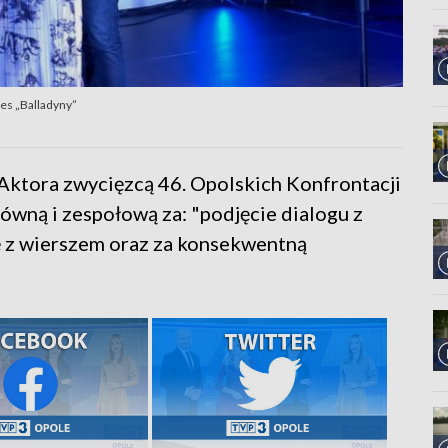
ces „Balladyny”
 Aktora zwycięzcą 46. Opolskich Konfrontacji
łówną i zespołową za: "podjęcie dialogu z
ę z wierszem oraz za konsekwentną