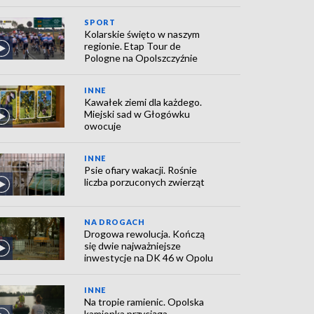
SPORT
Kolarskie święto w naszym
regionie. Etap Tour de
Pologne na Opolszczyźnie
INNE
Kawałek ziemi dla każdego.
Miejski sad w Głogówku
owocuje
INNE
Psie ofiary wakacji. Rośnie
liczba porzuconych zwierząt
NA DROGACH
Drogowa rewolucja. Kończą
się dwie najważniejsze
inwestycje na DK 46 w Opolu
INNE
Na tropie ramienic. Opolska
kamionka przyciąga