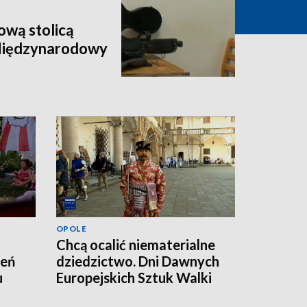
wą stolicą
 Międzynarodowy
OPOLE
Chcą ocalić niematerialne
zeń
dziedzictwo. Dni Dawnych
u
Europejskich Sztuk Walki