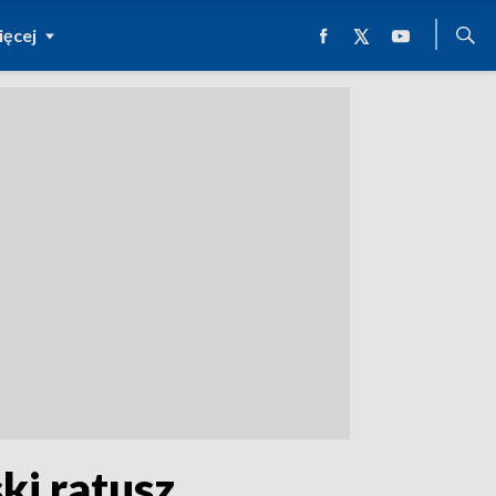
ęcej
ki ratusz