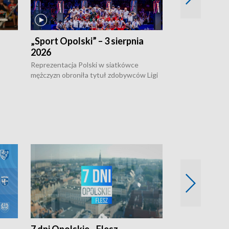
„Sport Opolski” – 3 sierpnia
„Sport Opolsk
2026
Reprezentacja P
mężczyzn w półfi
Reprezentacja Polski w siatkówce
meczu ćwierćfin
mężczyzn obroniła tytuł zdobywców Ligi
Biało-Czerwoni p
w
Narodów. W finale pokonali Amerykanów
Ningbo Ukraińcó
niejów
po tie-breaku. W meczu nie zabrakło
opolskich wątków.