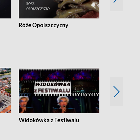
Róże Opolszczyzny
Czas report
Widokówka z Festiwalu
Strefa Kultu