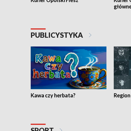
Kurier Opolski Flesz
Kurier 
główn
PUBLICYSTYKA
Kawa czy herbata?
Region
SPORT