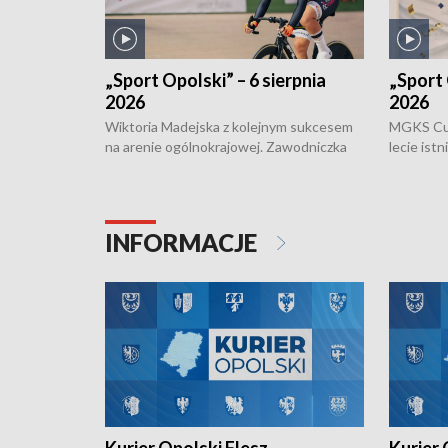
„Sport Opolski” – 6 sierpnia
„Sport 
2026
2026
Wiktoria Madejska z kolejnym sukcesem
MGKS Cuk
na arenie ogólnokrajowej. Zawodniczka
lecie ist
Klubu Kolarskiego Ziemia Brzeska
odbył się
została podwójna Mistrzynią Polski
również o
Juniorów Młodszych w kolarstwie
Otwartyc
torowym.
plażowej
INFORMACJE
meczu Ko