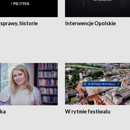
 sprawy, historie
Interwencje Opolskie
ka
W rytmie festiwalu