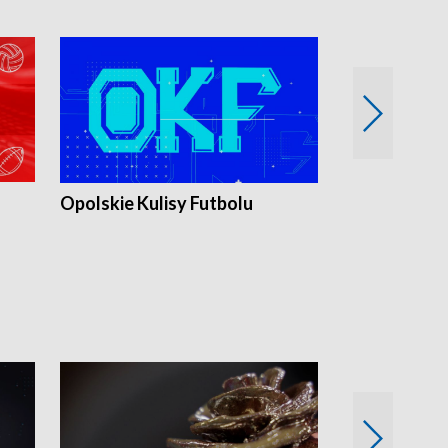
Opolskie Kulisy Futbolu
Złote chwile
sportu