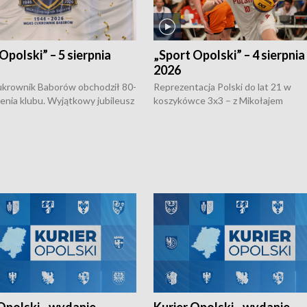
Opolski” – 5 sierpnia
„Sport Opolski” – 4 sierpnia
2026
rownik Baborów obchodził 80-
Reprezentacja Polski do lat 21 w
nienia klubu. Wyjątkowy jubileusz
koszykówce 3x3 – z Mikołajem
 na sportowo. W programie
Kowalczykiem z opolskiego AZS-u 
 turnieju eliminacyjnym
składzie - wygrała dwa z trzech tur
h Mistrzostw w siatkówce
w ramach Ligi Narodów. Rywalizacja
 amatorów w Opolu oraz o
odbyła się w węgierskim Szolnok.
lejarza Opole. Zapraszamy!