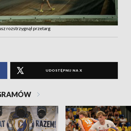
usz rozstrzygnął przetarg
UDOSTĘPNIJ NA X
OGRAMÓW