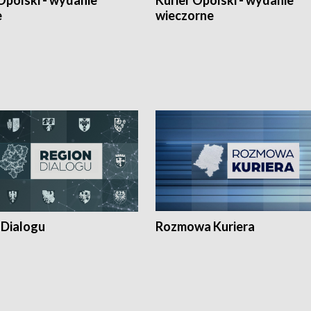
Opolski - wydanie
Kurier Opolski - wydanie
e
wieczorne
 Dialogu
Rozmowa Kuriera