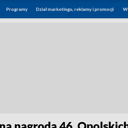
Programy
Dział marketingu, reklamy i promocji
Wi
ną nagrodą 46. Opolskich