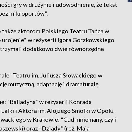
ści gry w drużynie i udowodnienie, że tekst
 bez mikroportów".
 także aktorom Polskiego Teatru Tańca w
 urojenie" w reżyserii Igora Gorzkowskiego.
i otrzymali dodatkowo dwie równorzędne
ale" Teatru im. Juliusza Słowackiego w
ję muzyczną, adaptację i dramaturgię.
: "Balladyna" w reżyserii Konrada
alki i Aktora im. Alojzego Smolki w Opolu,
łowackiego w Krakowie: "Cud mniemany, czyli
aszewski) oraz "Dziady" (reż. Maja