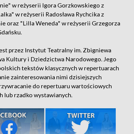
nie" w reżyserii Igora Gorzkowskiego z
alka" w reżyserii Radosława Rychcika z
ie oraz "Lilla Weneda" w reżyserii Grzegorza
Gdańsku.
st przez Instytut Teatralny im. Zbigniewa
a Kultury i Dziedzictwa Narodowego. Jego
polskich tekstów klasycznych w repertuarach
ie zainteresowania nimi dzisiejszych
przywracanie do repertuaru wartościowych
h lub rzadko wystawianych.