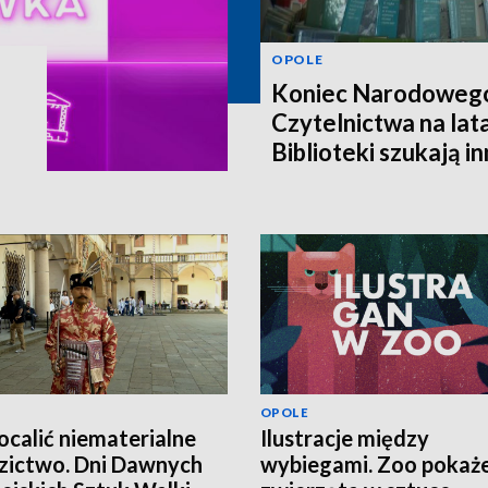
OPOLE
Koniec Narodoweg
Czytelnictwa na lat
Biblioteki szukają i
finansowania
OPOLE
ocalić niematerialne
Ilustracje między
zictwo. Dni Dawnych
wybiegami. Zoo pokaż