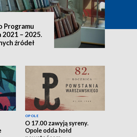
o Programu
a 2021 – 2025.
nnych źródeł
OPOLE
O 17.00 zawyją syreny.
e
Opole odda hołd