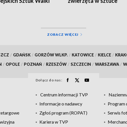
ejskich Sztuk Walki
zwierzęta w sztuce
ZOBACZ WIĘCEJ
SZCZ
/
GDAŃSK
/
GORZÓW WLKP.
/
KATOWICE
/
KIELCE
/
KRA
N
/
OPOLE
/
POZNAŃ
/
RZESZÓW
/
SZCZECIN
/
WARSZAWA
/
W
Dołącz do nas:
Centrum informacji TVP
Naziemna
Informacje o nadawcy
Program d
zetargowe
Zgłoś program (ROPAT)
Serwis fo
wizyjna
Kariera w TVP
Merchandi