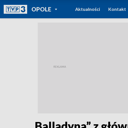
POWRÓT DO
OPOLE
Aktualności
Kontakt
TVP REGIONY
„Balladyna” z głów