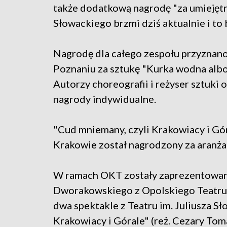
także dodatkową nagrodę "za umiejętno
Słowackiego brzmi dziś aktualnie i to
Nagrodę dla całego zespołu przyznano
Poznaniu za sztukę "Kurka wodna albo
Autorzy choreografii i reżyser sztuk
nagrody indywidualne.
"Cud mniemany, czyli Krakowiacy i Gór
Krakowie został nagrodzony za aranżac
W ramach OKT zostały zaprezentowane
Dworakowskiego z Opolskiego Teatru L
dwa spektakle z Teatru im. Juliusza S
Krakowiacy i Górale" (reż. Cezary Tom