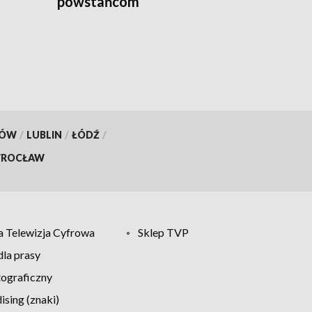
powstańcom
KÓW
/
LUBLIN
/
ŁÓDŹ
/
ROCŁAW
 Telewizja Cyfrowa
Sklep TVP
la prasy
tograficzny
sing (znaki)