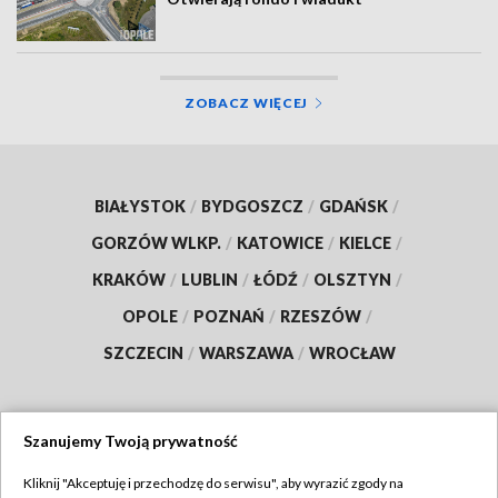
ZOBACZ WIĘCEJ
BIAŁYSTOK
/
BYDGOSZCZ
/
GDAŃSK
/
GORZÓW WLKP.
/
KATOWICE
/
KIELCE
/
KRAKÓW
/
LUBLIN
/
ŁÓDŹ
/
OLSZTYN
/
OPOLE
/
POZNAŃ
/
RZESZÓW
/
SZCZECIN
/
WARSZAWA
/
WROCŁAW
Szanujemy Twoją prywatność
Dołącz do nas:
Kliknij "Akceptuję i przechodzę do serwisu", aby wyrazić zgody na