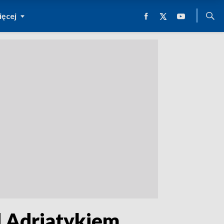
ęcej
d Adriatykiem