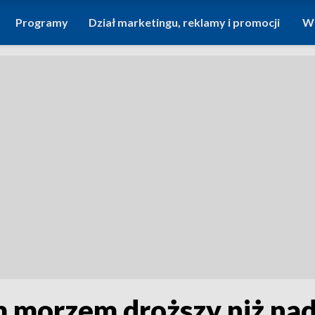
Programy
Dział marketingu, reklamy i promocji
Wi
m morzem droższy niż na