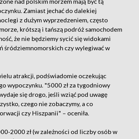
dzone nad polskim morzem mają być tą
oczynku. Zamiast jechać do dalekiej
noclegi z dużym wyprzedzeniem, często
 morze, krótszą i tańszą podróż samochodem
ość, że nie będziemy sycić się widokami
ań śródziemnomorskich czy wylegiwać w
ielu atrakcji, podświadomie oczekując
go wypoczynku. "5000 zł za tygodniowy
ydaje się drogo, jeśli wziąć pod uwagę
zystko, czego nie zobaczymy, a co
wacji czy Hiszpanii" – oceniła.
000-2000 zł (w zależności od liczby osób w