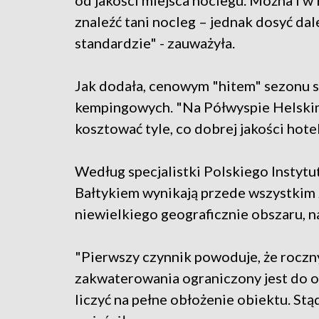
od jakości miejsca noclegu. Można i 
znaleźć tani nocleg – jednak dosyć da
standardzie" - zauważyła.
Jak dodała, cenowym "hitem" sezonu 
kempingowych. "Na Półwyspie Helski
kosztować tyle, co dobrej jakości hotel
Według specjalistki Polskiego Instyt
Bałtykiem wynikają przede wszystkim 
niewielkiego geograficznie obszaru, n
"Pierwszy czynnik powoduje, że roczn
zakwaterowania ograniczony jest do o
liczyć na pełne obłożenie obiektu. St