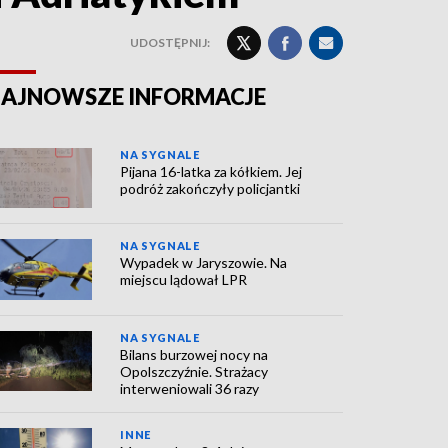
UDOSTĘPNIJ:
AJNOWSZE INFORMACJE
NA SYGNALE
Pijana 16-latka za kółkiem. Jej
podróż zakończyły policjantki
NA SYGNALE
Wypadek w Jaryszowie. Na
miejscu lądował LPR
NA SYGNALE
Bilans burzowej nocy na
Opolszczyźnie. Strażacy
interweniowali 36 razy
INNE