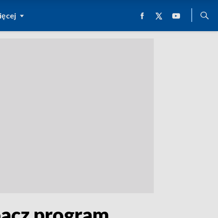
ęcej
bacz program