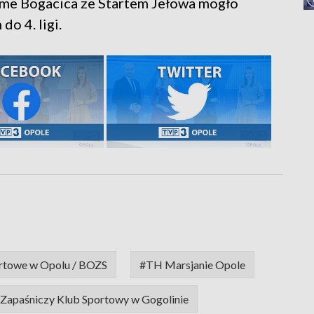
rime Bogacica ze Startem Jełowa mogło
do 4. ligi.
rtowe w Opolu / BOZS
#TH Marsjanie Opole
Zapaśniczy Klub Sportowy w Gogolinie