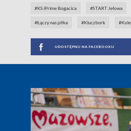
#KS iPrime Bogacica
#START Jełowa
#Łączy nas piłka
#Kluczbork
#Kole
UDOSTĘPNIJ NA FACEBOOKU