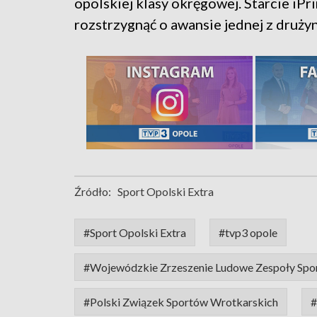
opolskiej klasy okręgowej. Starcie iP
rozstrzygnąć o awansie jednej z drużyn 
Źródło:
Sport Opolski Extra
#Sport Opolski Extra
#tvp3 opole
#Wojewódzkie Zrzeszenie Ludowe Zespoły Spo
#Polski Związek Sportów Wrotkarskich
#