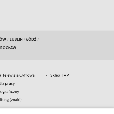
KÓW
/
LUBLIN
/
ŁÓDŹ
/
ROCŁAW
 Telewizja Cyfrowa
Sklep TVP
la prasy
tograficzny
sing (znaki)