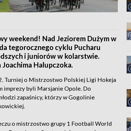
owy weekend! Nad Jeziorem Dużym w
unda tegorocznego cyklu Pucharu
dszych i juniorów w kolarstwie.
 Joachima Halupczoka.
. Turniej o Mistrzostwo Polskiej Ligi Hokeja
 imprezy byli Marsjanie Opole. Do
młodzi zapaśnicy, którzy w Gogolinie
kowickiej.
eczu o mistrzostwo grupy 1 Football World