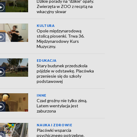
Dzikie porady na "dzikie" opały.
Zwierzęta w ZOO z recptą na
wkacyjny skwar
KULTURA
Opole międzynarodową
stolicą piosenki. Trwa 36.
Międzynarodowy Kurs
Muzyczny.
EDUKACJA
Stary budynek przedszkola
pójdzie w odstawkę. Placówka
przeniesie się do szkoły
podstawowej
INNE
Czad groźny nie tylko zimą.
Latem wentylacja jest
zaburzona
NAUKA I ZDROWIE
Placówki wsparcia
psychicznego potrzebne.