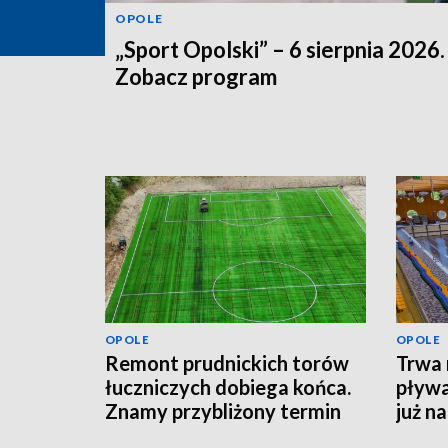
OPOLE
„Sport Opolski” – 6 sierpnia 2026.
Zobacz program
OPOLE
OPOLE
Remont prudnickich torów
Trwa 
łuczniczych dobiega końca.
pływa
Znamy przybliżony termin
już n
otwarcia obiektu