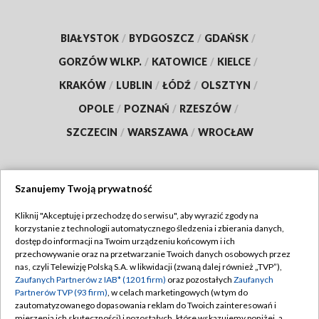
BIAŁYSTOK
/
BYDGOSZCZ
/
GDAŃSK
/
GORZÓW WLKP.
/
KATOWICE
/
KIELCE
/
KRAKÓW
/
LUBLIN
/
ŁÓDŹ
/
OLSZTYN
/
OPOLE
/
POZNAŃ
/
RZESZÓW
/
SZCZECIN
/
WARSZAWA
/
WROCŁAW
Szanujemy Twoją prywatność
Dołącz do nas:
Kliknij "Akceptuję i przechodzę do serwisu", aby wyrazić zgody na
korzystanie z technologii automatycznego śledzenia i zbierania danych,
TVP
dostęp do informacji na Twoim urządzeniu końcowym i ich
Abonament TVP
przechowywanie oraz na przetwarzanie Twoich danych osobowych przez
Regulamin TVP
nas, czyli Telewizję Polską S.A. w likwidacji (zwaną dalej również „TVP”),
Emisja w TVP
Zaufanych Partnerów z IAB* (1201 firm)
oraz pozostałych
Zaufanych
Polityka prywatności
Partnerów TVP (93 firm)
, w celach marketingowych (w tym do
Centrum informacji TVP
Moje zgody
zautomatyzowanego dopasowania reklam do Twoich zainteresowań i
mierzenia ich skuteczności) i pozostałych, które wskazujemy poniżej, a