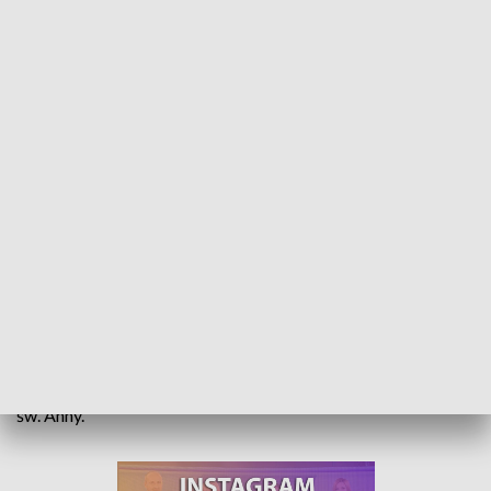
Jedność w różnorodności. Spotkanie mniejszości narodowych i etnicznych
3 czerwca kardynał Kurt Koch, przewodniczący Papieskiej
Rady ds. Popierania Jedności Chrześcijan, otrzymał tytuł
Doktora Honoris Causa Uniwersytetu Opolskiego. Dwa dni
później przewodniczył uroczystej mszy św. podczas
pielgrzymki mniejszości narodowych i etnicznych na Górę
św. Anny.