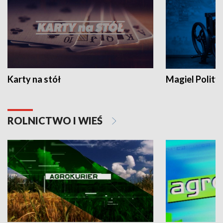
Karty na stół
Magiel Polity
ROLNICTWO I WIEŚ