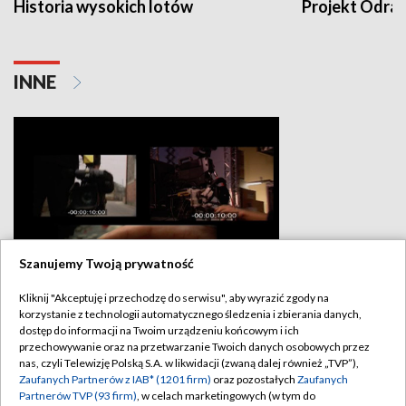
Historia wysokich lotów
Projekt Odra
INNE
Szanujemy Twoją prywatność
Produkcje TVP3 Opole
Kliknij "Akceptuję i przechodzę do serwisu", aby wyrazić zgody na
korzystanie z technologii automatycznego śledzenia i zbierania danych,
dostęp do informacji na Twoim urządzeniu końcowym i ich
przechowywanie oraz na przetwarzanie Twoich danych osobowych przez
nas, czyli Telewizję Polską S.A. w likwidacji (zwaną dalej również „TVP”),
Zaufanych Partnerów z IAB* (1201 firm)
oraz pozostałych
Zaufanych
BIAŁYSTOK
/
BYDGOSZCZ
/
GDAŃSK
/
Partnerów TVP (93 firm)
, w celach marketingowych (w tym do