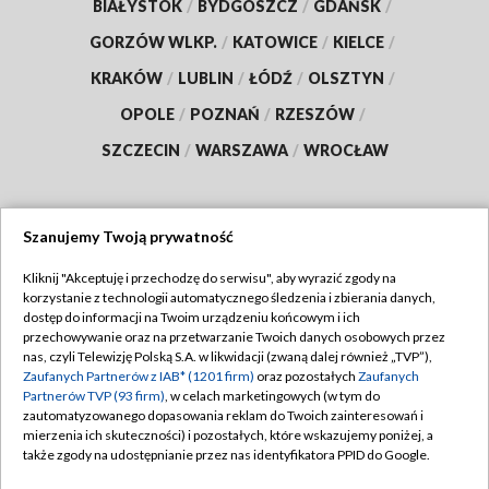
BIAŁYSTOK
/
BYDGOSZCZ
/
GDAŃSK
/
GORZÓW WLKP.
/
KATOWICE
/
KIELCE
/
KRAKÓW
/
LUBLIN
/
ŁÓDŹ
/
OLSZTYN
/
OPOLE
/
POZNAŃ
/
RZESZÓW
/
SZCZECIN
/
WARSZAWA
/
WROCŁAW
Szanujemy Twoją prywatność
Dołącz do nas:
Kliknij "Akceptuję i przechodzę do serwisu", aby wyrazić zgody na
korzystanie z technologii automatycznego śledzenia i zbierania danych,
TVP
dostęp do informacji na Twoim urządzeniu końcowym i ich
Abonament TVP
przechowywanie oraz na przetwarzanie Twoich danych osobowych przez
Regulamin TVP
nas, czyli Telewizję Polską S.A. w likwidacji (zwaną dalej również „TVP”),
Emisja w TVP
Zaufanych Partnerów z IAB* (1201 firm)
oraz pozostałych
Zaufanych
Polityka prywatności
Partnerów TVP (93 firm)
, w celach marketingowych (w tym do
Centrum informacji TVP
Moje zgody
zautomatyzowanego dopasowania reklam do Twoich zainteresowań i
mierzenia ich skuteczności) i pozostałych, które wskazujemy poniżej, a
Naziemna Telewizja Cyfrowa
Pomoc
także zgody na udostępnianie przez nas identyfikatora PPID do Google.
Sklep TVP
Biuro reklamy