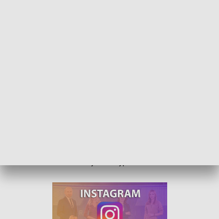
Zbliża się sezon plażowy. Brakuje ratowników wodnych
Niemal 60 utonięć od początku kwietnia zarejestrowała
policja w całej Polsce. A to dopiero początek sezonu nad
wodą. Nyska policja i WOPR rozpoczęły szkolenia młodych
ratowników. Gdzie ich najbardziej potrzeba?