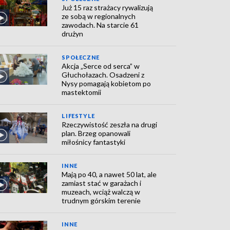
Już 15 raz strażacy rywalizują
ze sobą w regionalnych
zawodach. Na starcie 61
drużyn
SPOŁECZNE
Akcja „Serce od serca” w
Głuchołazach. Osadzeni z
Nysy pomagają kobietom po
mastektomii
LIFESTYLE
Rzeczywistość zeszła na drugi
plan. Brzeg opanowali
miłośnicy fantastyki
INNE
Mają po 40, a nawet 50 lat, ale
zamiast stać w garażach i
muzeach, wciąż walczą w
trudnym górskim terenie
INNE