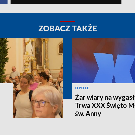
ZOBACZ TAKŻE
OPOLE
Żar wiary na wygasł
Trwa XXX Święto Mł
św. Anny