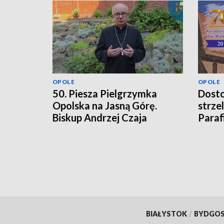
OPOLE
OPOLE
50. Piesza Pielgrzymka
Dosto
Opolska na Jasną Górę.
strze
Biskup Andrzej Czaja
Paraf
zaprasza wiernych
i św.
BIAŁYSTOK
/
BYDGO