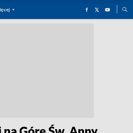
ęcej
i na Górę Św. Anny