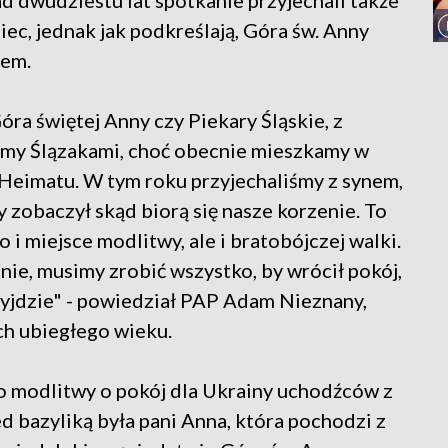
d dwudziestu lat spotkanie przyjechali także
ec, jednak jak podkreślają, Góra św. Anny
cem.
óra świętej Anny czy Piekary Śląskie, z
eśmy Ślązakami, choć obecnie mieszkamy w
 Heimatu. W tym roku przyjechaliśmy z synem,
y zobaczył skąd biorą się nasze korzenie. To
 i miejsce modlitwy, ale i bratobójczej walki.
ainie, musimy zrobić wszystko, by wrócił pokój,
zyjdzie" - powiedział PAP Adam Nieznany,
ych ubiegłego wieku.
do modlitwy o pokój dla Ukrainy uchodźców z
d bazyliką była pani Anna, która pochodzi z