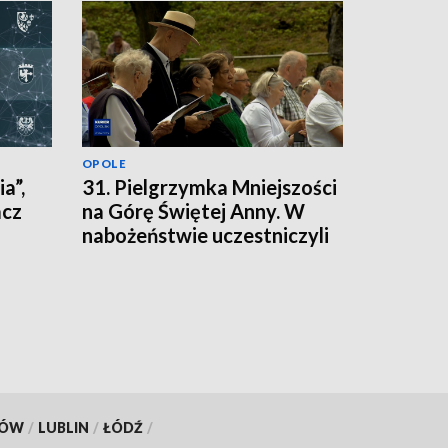
OPOLE
a”,
31. Pielgrzymka Mniejszości
acz
na Górę Świętej Anny. W
nabożeństwie uczestniczyli
nie tylko mieszkańcy
regionu
KÓW
/
LUBLIN
/
ŁÓDŹ
/