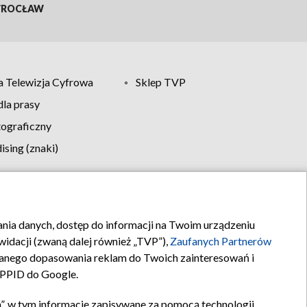
ROCŁAW
 Telewizja Cyfrowa
Sklep TVP
la prasy
tograficzny
sing (znaki)
klamy
Kontakt
rania danych, dostęp do informacji na Twoim urządzeniu
idacji (zwaną dalej również „TVP”),
Zaufanych Partnerów
anego dopasowania reklam do Twoich zainteresowań i
a PPID do Google.
”, w tym informacje zapisywane za pomocą technologii