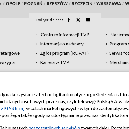
N
/
OPOLE
/
POZNAŃ
/
RZESZÓW
/
SZCZECIN
/
WARSZAWA
/
W
Dołącz do nas:
Centrum informacji TVP
Naziemna
Informacje o nadawcy
Program d
zetargowe
Zgłoś program (ROPAT)
Serwis fo
wizyjna
Kariera w TVP
Merchandi
Polityka prywatności
Moje zgody
Pomoc
Biuro re
ody na korzystanie z technologii automatycznego śledzenia i zbie
 danych osobowych przez nas, czyli Telewizję Polską S.A. w likw
VP (93 firm)
, w celach marketingowych (w tym do zautomatyzow
 poniżej, a także zgody na udostępnianie przez nas identyfikator
Ciebie naszych
poszczególnych serwisów
zwanych dalej „Portalem