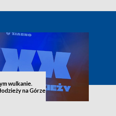
ym wulkanie.
odzieży na Górze