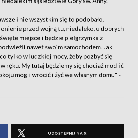
 niedalekim sąsiedztwie Góry św. Anny.
awsze i nie wszystkim się to podobało,
ronienie przed wojną tu, niedaleko, u dobrych
st święte miejsce i będzie pielgrzymka z
, podwieźli nawet swoim samochodem. Jak
 co tylko w ludzkiej mocy, żeby pozbyć się
 w ręku. My tutaj będziemy się chociaż modlić
pokoju mogli wrócić i żyć we własnym domu" -
UDOSTĘPNIJ NA X