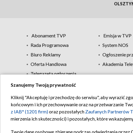
OLSZTY
Abonament TVP
Emisja w TVP
Rada Programowa
System NOS
Biuro Reklamy
Ogłoszenie pr
Oferta Handlowa
Akademia Tele
Telegazeta ogłoszenia
Szanujemy Twoją prywatność
Regulamin TVP
Kliknij "Akceptuję i przechodzę do serwisu", aby wyrazić zg
końcowym i ich przechowywanie oraz na przetwarzanie Twoich
z IAB* (1201 firm)
oraz pozostałych
Zaufanych Partnerów T
mierzenia ich skuteczności) i pozostałych, które wskazujemy
Twoje dane osobowe zbierane podczas odwiedzania przez 