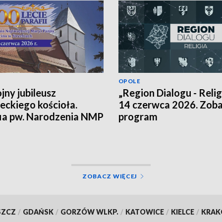
OPOLE
jny jubileusz
„Region Dialogu - Religi
leckiego kościoła.
14 czerwca 2026. Zob
ia pw. Narodzenia NMP
program
 Marcina ma już 700 lat
ZOBACZ WIĘCEJ
SZCZ
/
GDAŃSK
/
GORZÓW WLKP.
/
KATOWICE
/
KIELCE
/
KRA