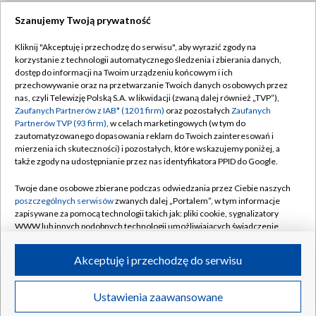
GORZÓW WLKP.
/
KATOWICE
/
KIELCE
/
Szanujemy Twoją prywatność
KRAKÓW
/
LUBLIN
/
ŁÓDŹ
/
OLSZTYN
/
Kliknij "Akceptuję i przechodzę do serwisu", aby wyrazić zgody na
OPOLE
/
POZNAŃ
/
RZESZÓW
/
korzystanie z technologii automatycznego śledzenia i zbierania danych,
dostęp do informacji na Twoim urządzeniu końcowym i ich
SZCZECIN
/
WARSZAWA
/
WROCŁAW
przechowywanie oraz na przetwarzanie Twoich danych osobowych przez
nas, czyli Telewizję Polską S.A. w likwidacji (zwaną dalej również „TVP”),
Zaufanych Partnerów z IAB* (1201 firm)
oraz pozostałych
Zaufanych
Partnerów TVP (93 firm)
, w celach marketingowych (w tym do
zautomatyzowanego dopasowania reklam do Twoich zainteresowań i
Dołącz do nas:
mierzenia ich skuteczności) i pozostałych, które wskazujemy poniżej, a
także zgody na udostępnianie przez nas identyfikatora PPID do Google.
TVP
Twoje dane osobowe zbierane podczas odwiedzania przez Ciebie naszych
poszczególnych serwisów
zwanych dalej „Portalem”, w tym informacje
Abonament TVP
Regulamin TVP
zapisywane za pomocą technologii takich jak: pliki cookie, sygnalizatory
Emisja w TVP
WWW lub innych podobnych technologii umożliwiających świadczenie
Polityka prywatności
dopasowanych i bezpiecznych usług, personalizację treści oraz reklam,
Centrum informacji TVP
Moje zgody
udostępnianie funkcji mediów społecznościowych oraz analizowanie
Akceptuję i przechodzę do serwisu
ruchu w Internecie.
Naziemna Telewizja Cyfrowa
Pomoc
Twoje dane osobowe zbierane podczas odwiedzania przez Ciebie
Sklep TVP
Biuro reklamy
Ustawienia zaawansowane
poszczególnych serwisów
na Portalu, takie jak adresy IP, identyfikatory
Rada Programowa