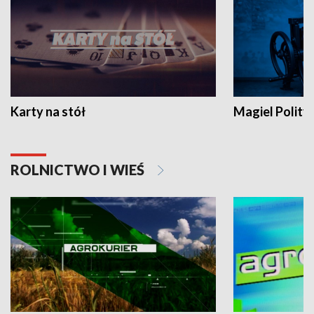
Karty na stół
Magiel Polity
ROLNICTWO I WIEŚ