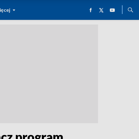
ęcej
acz program