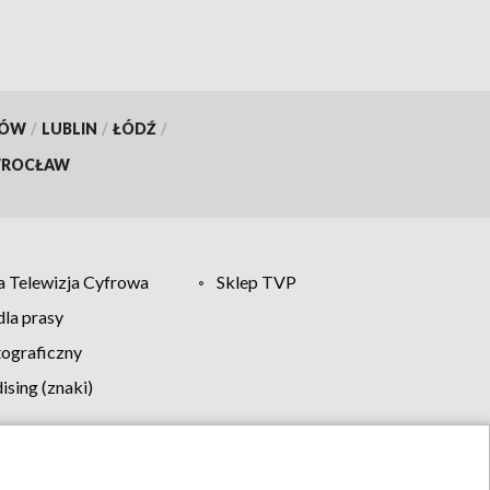
KÓW
/
LUBLIN
/
ŁÓDŹ
/
ROCŁAW
 Telewizja Cyfrowa
Sklep TVP
la prasy
tograficzny
sing (znaki)