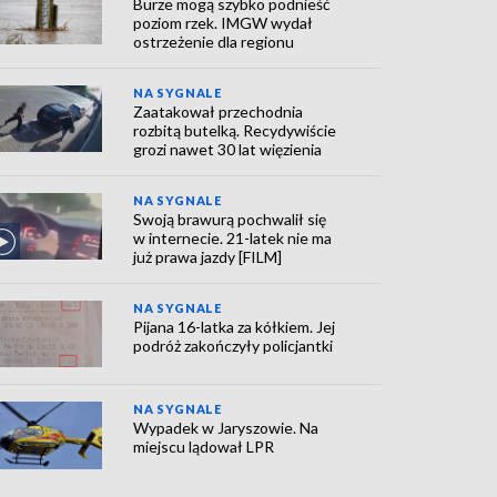
Burze mogą szybko podnieść
poziom rzek. IMGW wydał
ostrzeżenie dla regionu
NA SYGNALE
Zaatakował przechodnia
rozbitą butelką. Recydywiście
grozi nawet 30 lat więzienia
NA SYGNALE
Swoją brawurą pochwalił się
w internecie. 21-latek nie ma
już prawa jazdy [FILM]
NA SYGNALE
Pijana 16-latka za kółkiem. Jej
podróż zakończyły policjantki
NA SYGNALE
Wypadek w Jaryszowie. Na
miejscu lądował LPR