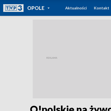
POWRÓT DO
OPOLE
Aktualności
Kontakt
TVP REGIONY
„O!polskie na żyw