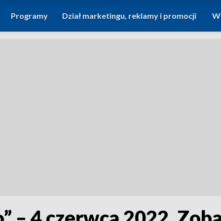
Programy
Dział marketingu, reklamy i promocji
Wi
o” – 4 czerwca 2022. Zob