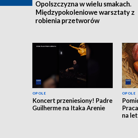
Opolszczyzna w wielu smakach.
Międzypokoleniowe warsztaty z
robienia przetworów
OPOLE
OPOLE
Koncert przeniesiony! Padre
Pomid
Guilherme na Itaka Arenie
Praca
na le