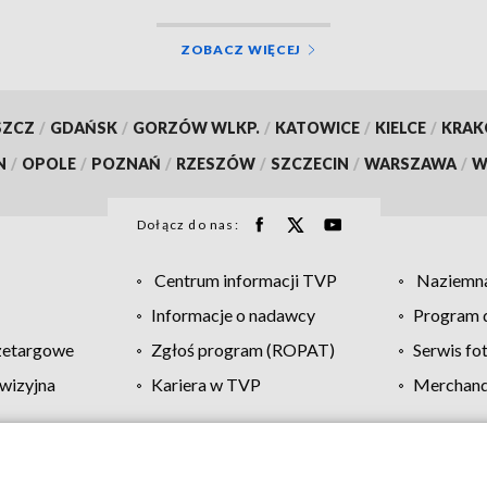
ZOBACZ WIĘCEJ
SZCZ
/
GDAŃSK
/
GORZÓW WLKP.
/
KATOWICE
/
KIELCE
/
KRA
N
/
OPOLE
/
POZNAŃ
/
RZESZÓW
/
SZCZECIN
/
WARSZAWA
/
W
Dołącz do nas:
Centrum informacji TVP
Naziemna
Informacje o nadawcy
Program d
zetargowe
Zgłoś program (ROPAT)
Serwis fo
wizyjna
Kariera w TVP
Merchandi