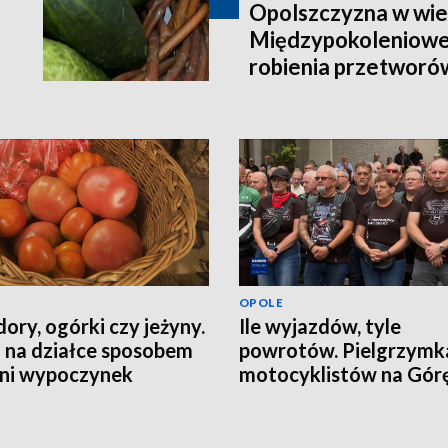
Opolszczyzna w wie
Międzypokoleniowe
robienia przetworó
OPOLE
ory, ogórki czy jeżyny.
Ile wyjazdów, tyle
 na działce sposobem
powrotów. Pielgrzymk
tni wypoczynek
motocyklistów na Górę
Anny