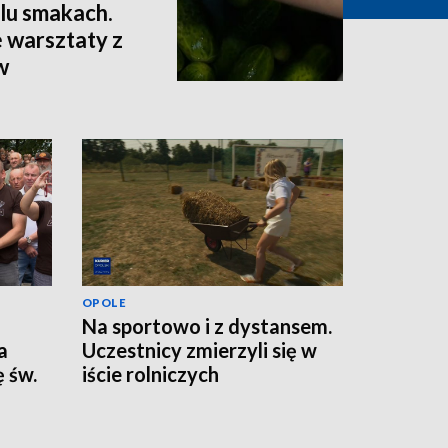
lu smakach.
 warsztaty z
w
OPOLE
Na sportowo i z dystansem.
a
Uczestnicy zmierzyli się w
 św.
iście rolniczych
konkurencjach