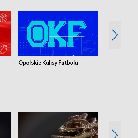
Opolskie Kulisy Futbolu
Złote chwile
sportu