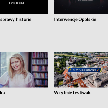
 sprawy, historie
Interwencje Opolskie
ka
W rytmie festiwalu