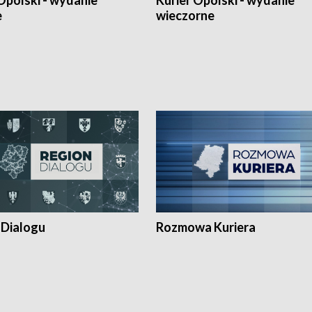
Opolski - wydanie
Kurier Opolski - wydanie
e
wieczorne
 Dialogu
Rozmowa Kuriera