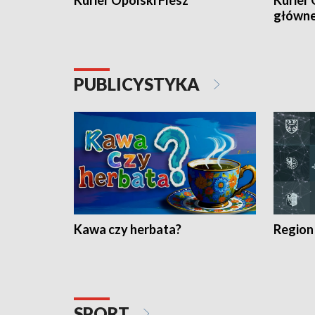
Kurier Opolski Flesz
Kurier 
główn
PUBLICYSTYKA
Kawa czy herbata?
Region
SPORT