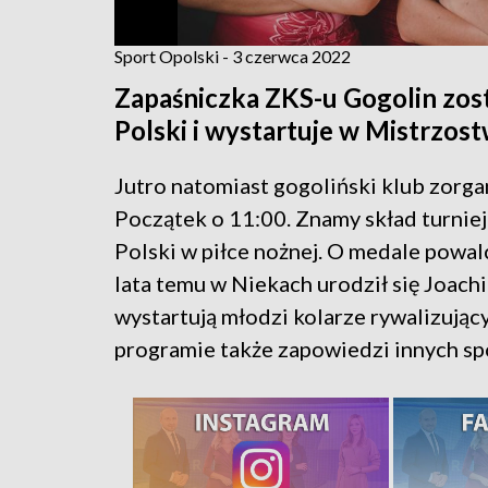
Sport Opolski - 3 czerwca 2022
Zapaśniczka ZKS-u Gogolin zos
Polski i wystartuje w Mistrzos
Jutro natomiast gogoliński klub zorgan
Początek o 11:00. Znamy skład turni
Polski w piłce nożnej. O medale powal
lata temu w Niekach urodził się Joac
wystartują młodzi kolarze rywalizując
programie także zapowiedzi innych s