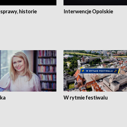
 sprawy, historie
Interwencje Opolskie
ka
W rytmie festiwalu