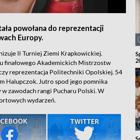
tała powołana do reprezentacji
twach Europy.
izuje II Turniej Ziemi Krapkowickiej.
S
2
eju finałowego Akademickich Mistrzostw
czy reprezentacja Politechniki Opolskiej. 54
him Halupczok. Jutro spod jego pomnika
y w zawodach rangi Pucharu Polski. W
portowych wydarzeń.
S