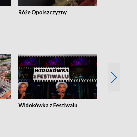
Róże Opolszczyzny
Czas report
Widokówka z Festiwalu
Strefa Kultu