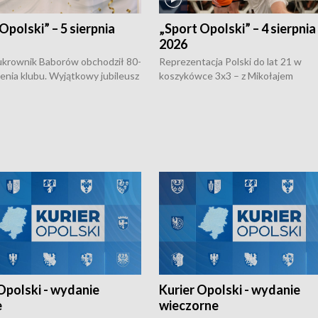
Opolski” – 5 sierpnia
„Sport Opolski” – 4 sierpnia
2026
rownik Baborów obchodził 80-
Reprezentacja Polski do lat 21 w
nienia klubu. Wyjątkowy jubileusz
koszykówce 3x3 – z Mikołajem
 na sportowo. W programie
Kowalczykiem z opolskiego AZS-u 
 turnieju eliminacyjnym
składzie - wygrała dwa z trzech tur
h Mistrzostw w siatkówce
w ramach Ligi Narodów. Rywalizacja
 amatorów w Opolu oraz o
odbyła się w węgierskim Szolnok.
lejarza Opole. Zapraszamy!
Opolski - wydanie
Kurier Opolski - wydanie
e
wieczorne