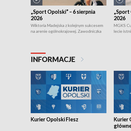
„Sport Opolski” – 6 sierpnia
„Sport 
2026
2026
Wiktoria Madejska z kolejnym sukcesem
MGKS Cuk
na arenie ogólnokrajowej. Zawodniczka
lecie ist
Klubu Kolarskiego Ziemia Brzeska
odbył się
została podwójna Mistrzynią Polski
również o
Juniorów Młodszych w kolarstwie
Otwartyc
torowym.
plażowej
INFORMACJE
meczu Ko
Kurier Opolski Flesz
Kurier 
główn