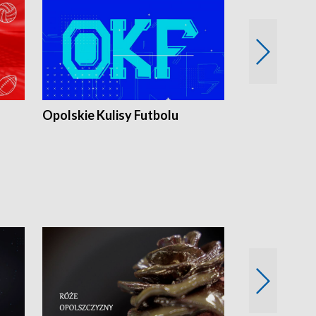
Opolskie Kulisy Futbolu
Złote chwile
sportu