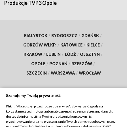
Produkcje TVP3 Opole
BIAŁYSTOK
/
BYDGOSZCZ
/
GDAŃSK
/
GORZÓW WLKP.
/
KATOWICE
/
KIELCE
/
KRAKÓW
/
LUBLIN
/
ŁÓDŹ
/
OLSZTYN
/
OPOLE
/
POZNAŃ
/
RZESZÓW
/
SZCZECIN
/
WARSZAWA
/
WROCŁAW
Szanujemy Twoją prywatność
Dołącz do nas:
Kliknij "Akceptuję i przechodzę do serwisu", aby wyrazić zgody na
korzystanie z technologii automatycznego śledzenia i zbierania danych,
TVP
dostęp do informacji na Twoim urządzeniu końcowym i ich
Abonament TVP
przechowywanie oraz na przetwarzanie Twoich danych osobowych przez
Regulamin TVP
nas, czyli Telewizję Polską S.A. w likwidacji (zwaną dalej również „TVP”),