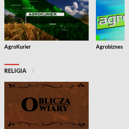
AgroKurier
Agrobiznes
RELIGIA