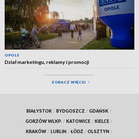
OPOLE
Dział marketingu, reklamy i promocji
ZOBACZ WIĘCEJ
BIAŁYSTOK
/
BYDGOSZCZ
/
GDAŃSK
/
GORZÓW WLKP.
/
KATOWICE
/
KIELCE
/
KRAKÓW
/
LUBLIN
/
ŁÓDŹ
/
OLSZTYN
/