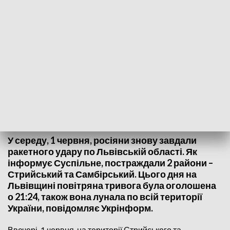
1 червня російські окупанти випустили по Львівщині 4 ракети з Чорного
моря
У середу, 1 червня, росіяни знову завдали
ракетного удару по Львівській області. Як
інформує Суспільне, постраждали 2 райони –
Стрийський та Самбірський. Цього дня на
Львівщині повітряна тривога була оголошена
о 21:24, також вона лунала по всій території
України, повідомляє Укрінформ.
Ввечері, 1 червня, на території Стрийського та