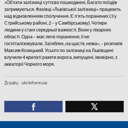
«Об'єкти залізниці суттєво пошкоджені. Багато поїздів
затримуються. Фахівці «Львівської залізниці» працюють
над відновленням сполучення. Є п’ять поранених (3 у
Стрийському районі, 2 – у Самбірському). Чотири
людини у стані середньої важкості. Вони у лікарнях
області. Одна – має легкі поранення, її не
госпіталізовували. Загиблих, на щастя, нема», – розповів
Максим Козицький. Усього по залізниці на Львівщині
влучили 4 крилаті ракети ворога, випущені, імовірно, з
акваторії Чорного моря.
ukrinform.uа
Źródło: