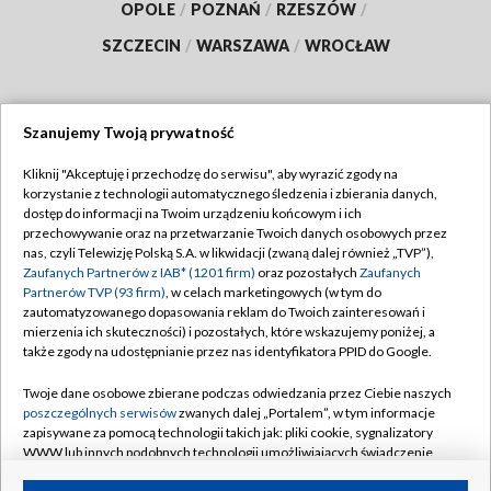
OPOLE
/
POZNAŃ
/
RZESZÓW
/
SZCZECIN
/
WARSZAWA
/
WROCŁAW
Szanujemy Twoją prywatność
Dołącz do nas:
Kliknij "Akceptuję i przechodzę do serwisu", aby wyrazić zgody na
korzystanie z technologii automatycznego śledzenia i zbierania danych,
TVP
dostęp do informacji na Twoim urządzeniu końcowym i ich
Abonament TVP
przechowywanie oraz na przetwarzanie Twoich danych osobowych przez
Regulamin TVP
nas, czyli Telewizję Polską S.A. w likwidacji (zwaną dalej również „TVP”),
Emisja w TVP
Zaufanych Partnerów z IAB* (1201 firm)
Polityka prywatności
oraz pozostałych
Zaufanych
Partnerów TVP (93 firm)
, w celach marketingowych (w tym do
Centrum informacji TVP
Moje zgody
zautomatyzowanego dopasowania reklam do Twoich zainteresowań i
mierzenia ich skuteczności) i pozostałych, które wskazujemy poniżej, a
Naziemna Telewizja Cyfrowa
Pomoc
także zgody na udostępnianie przez nas identyfikatora PPID do Google.
Sklep TVP
Biuro reklamy
Twoje dane osobowe zbierane podczas odwiedzania przez Ciebie naszych
Rada Programowa
poszczególnych serwisów
zwanych dalej „Portalem”, w tym informacje
Kontakt
zapisywane za pomocą technologii takich jak: pliki cookie, sygnalizatory
System NOS
WWW lub innych podobnych technologii umożliwiających świadczenie
dopasowanych i bezpiecznych usług, personalizację treści oraz reklam,
Informacje o nadawcy
Kanały