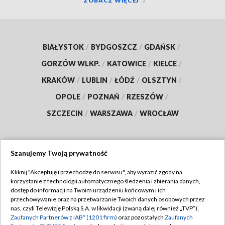
ZOBACZ WIĘCEJ
BIAŁYSTOK
/
BYDGOSZCZ
/
GDAŃSK
/
GORZÓW WLKP.
/
KATOWICE
/
KIELCE
/
KRAKÓW
/
LUBLIN
/
ŁÓDŹ
/
OLSZTYN
/
OPOLE
/
POZNAŃ
/
RZESZÓW
/
SZCZECIN
/
WARSZAWA
/
WROCŁAW
Szanujemy Twoją prywatność
Dołącz do nas:
Kliknij "Akceptuję i przechodzę do serwisu", aby wyrazić zgody na
korzystanie z technologii automatycznego śledzenia i zbierania danych,
TVP
dostęp do informacji na Twoim urządzeniu końcowym i ich
Abonament TVP
przechowywanie oraz na przetwarzanie Twoich danych osobowych przez
Regulamin TVP
nas, czyli Telewizję Polską S.A. w likwidacji (zwaną dalej również „TVP”),
Emisja w TVP
Zaufanych Partnerów z IAB* (1201 firm)
oraz pozostałych
Zaufanych
Polityka prywatności