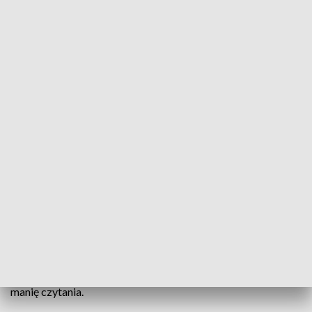
Stolica polskiej piosenki i… bibliotek. Opole ma blisko 1,5 biblioteki na 10 tysięcy
mieszkańców
Opole ma najkorzystniejszy stosunek liczby bibliotek do
liczby mieszkańców. Stolica regionu przegania w tym
zakresie zarówno duże polskie, jak i europejskie miasta –
takie wyniki badań opublikował Instytut Książki. Łatwy
dostęp do bibliotek publicznych napędza tylko opolską
manię czytania.