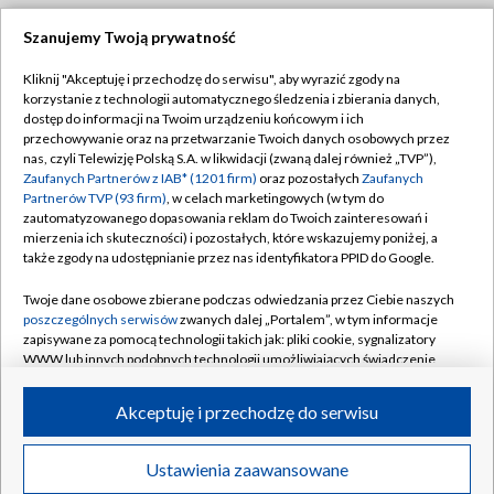
Szanujemy Twoją prywatność
Dołącz do nas:
Kliknij "Akceptuję i przechodzę do serwisu", aby wyrazić zgody na
korzystanie z technologii automatycznego śledzenia i zbierania danych,
TVP
dostęp do informacji na Twoim urządzeniu końcowym i ich
Abonament TVP
przechowywanie oraz na przetwarzanie Twoich danych osobowych przez
Regulamin TVP
nas, czyli Telewizję Polską S.A. w likwidacji (zwaną dalej również „TVP”),
Emisja w TVP
Polityka prywatności
Zaufanych Partnerów z IAB* (1201 firm)
oraz pozostałych
Zaufanych
Partnerów TVP (93 firm)
, w celach marketingowych (w tym do
Centrum informacji TVP
Moje zgody
zautomatyzowanego dopasowania reklam do Twoich zainteresowań i
mierzenia ich skuteczności) i pozostałych, które wskazujemy poniżej, a
Naziemna Telewizja Cyfrowa
Pomoc
także zgody na udostępnianie przez nas identyfikatora PPID do Google.
Sklep TVP
Biuro reklamy
Twoje dane osobowe zbierane podczas odwiedzania przez Ciebie naszych
Rada Programowa
Kontakt
poszczególnych serwisów
zwanych dalej „Portalem”, w tym informacje
zapisywane za pomocą technologii takich jak: pliki cookie, sygnalizatory
System NOS
WWW lub innych podobnych technologii umożliwiających świadczenie
dopasowanych i bezpiecznych usług, personalizację treści oraz reklam,
Informacje o nadawcy
Kanały
udostępnianie funkcji mediów społecznościowych oraz analizowanie
Akceptuję i przechodzę do serwisu
ruchu w Internecie.
Program dla prasy
©2026 Telewizja Polska S.A. w likwidacji
Biuro Reklamy
Twoje dane osobowe zbierane podczas odwiedzania przez Ciebie
Ustawienia zaawansowane
poszczególnych serwisów
na Portalu, takie jak adresy IP, identyfikatory
Ogłoszenie przetargowe