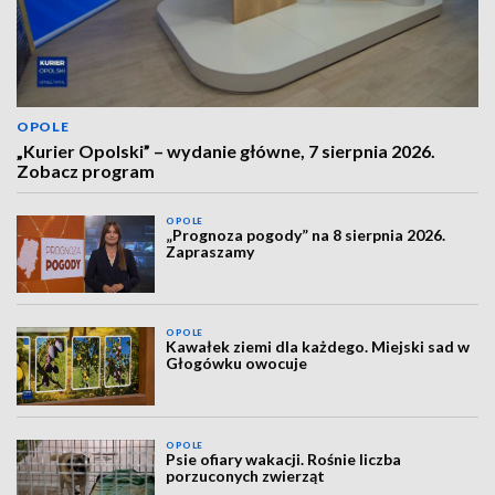
OPOLE
„Kurier Opolski” – wydanie główne, 7 sierpnia 2026.
Zobacz program
OPOLE
„Prognoza pogody” na 8 sierpnia 2026.
Zapraszamy
OPOLE
Kawałek ziemi dla każdego. Miejski sad w
Głogówku owocuje
OPOLE
Psie ofiary wakacji. Rośnie liczba
porzuconych zwierząt