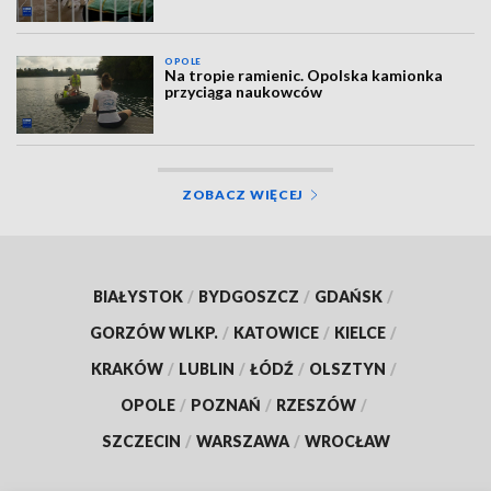
OPOLE
Na tropie ramienic. Opolska kamionka
przyciąga naukowców
ZOBACZ WIĘCEJ
BIAŁYSTOK
/
BYDGOSZCZ
/
GDAŃSK
/
GORZÓW WLKP.
/
KATOWICE
/
KIELCE
/
KRAKÓW
/
LUBLIN
/
ŁÓDŹ
/
OLSZTYN
/
OPOLE
/
POZNAŃ
/
RZESZÓW
/
SZCZECIN
/
WARSZAWA
/
WROCŁAW