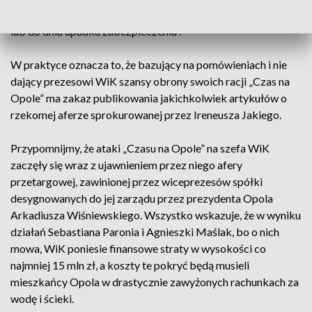
treści wyszczególnionych w artykułach wskazanych wyżej
lub do dnia upadku zabezpieczenia”.
W praktyce oznacza to, że bazujący na pomówieniach i nie
dający prezesowi WiK szansy obrony swoich racji „Czas na
Opole” ma zakaz publikowania jakichkolwiek artykułów o
rzekomej aferze sprokurowanej przez Ireneusza Jakiego.
Przypomnijmy, że ataki „Czasu na Opole” na szefa WiK
zaczęły się wraz z ujawnieniem przez niego afery
przetargowej, zawinionej przez wiceprezesów spółki
desygnowanych do jej zarządu przez prezydenta Opola
Arkadiusza Wiśniewskiego. Wszystko wskazuje, że w wyniku
działań Sebastiana Paronia i Agnieszki Maślak, bo o nich
mowa, WiK poniesie finansowe straty w wysokości co
najmniej 15 mln zł, a koszty te pokryć będą musieli
mieszkańcy Opola w drastycznie zawyżonych rachunkach za
wodę i ścieki.