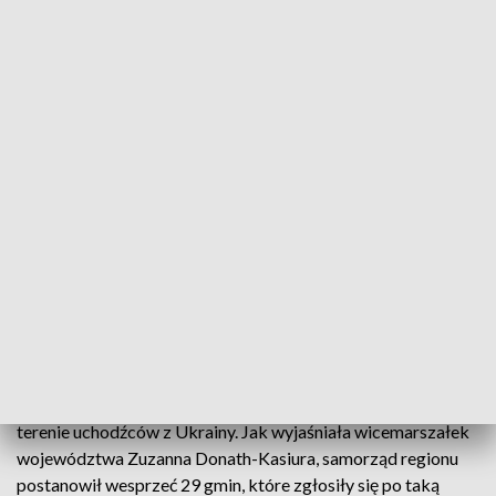
(fot. PAP/Rafał Guz)
Władze samorządu wojewódzkiego przekażą 29
gminom z terenu województwa opolskiego,
pomagającym uchodźcom z Ukrainy, około miliona
złotych.
Jednym z tematów dzisiejszej sesji sejmiku województwa
opolskiego było wsparcie dla gmin, które mają na swoim
terenie uchodźców z Ukrainy. Jak wyjaśniała wicemarszałek
województwa Zuzanna Donath-Kasiura, samorząd regionu
postanowił wesprzeć 29 gmin, które zgłosiły się po taką