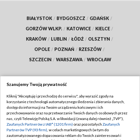
BIAŁYSTOK
/
BYDGOSZCZ
/
GDAŃSK
/
GORZÓW WLKP.
/
KATOWICE
/
KIELCE
/
KRAKÓW
/
LUBLIN
/
ŁÓDŹ
/
OLSZTYN
/
OPOLE
/
POZNAŃ
/
RZESZÓW
/
SZCZECIN
/
WARSZAWA
/
WROCŁAW
Szanujemy Twoją prywatność
Dołącz do nas:
Kliknij "Akceptuję i przechodzę do serwisu", aby wyrazić zgody na
korzystanie z technologii automatycznego śledzenia i zbierania danych,
TVP
dostęp do informacji na Twoim urządzeniu końcowym i ich
Abonament TVP
przechowywanie oraz na przetwarzanie Twoich danych osobowych przez
Regulamin TVP
nas, czyli Telewizję Polską S.A. w likwidacji (zwaną dalej również „TVP”),
Emisja w TVP
Polityka prywatności
Zaufanych Partnerów z IAB* (1201 firm)
oraz pozostałych
Zaufanych
Partnerów TVP (93 firm)
, w celach marketingowych (w tym do
Centrum informacji TVP
Moje zgody
zautomatyzowanego dopasowania reklam do Twoich zainteresowań i