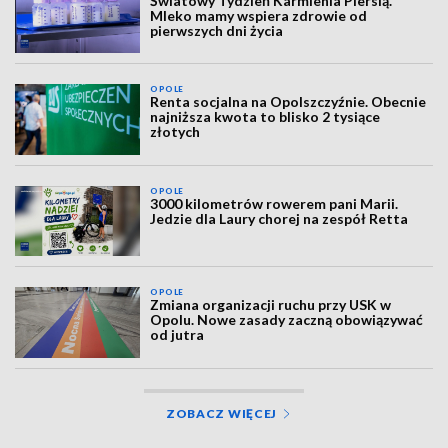
Światowy Tydzień Karmienia Piersią.
Mleko mamy wspiera zdrowie od
pierwszych dni życia
OPOLE
Renta socjalna na Opolszczyźnie. Obecnie
najniższa kwota to blisko 2 tysiące
złotych
OPOLE
3000 kilometrów rowerem pani Marii.
Jedzie dla Laury chorej na zespół Retta
OPOLE
Zmiana organizacji ruchu przy USK w
Opolu. Nowe zasady zaczną obowiązywać
od jutra
ZOBACZ WIĘCEJ