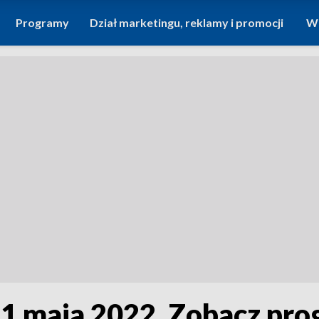
Programy
Dział marketingu, reklamy i promocji
Wi
31 maja 2022. Zobacz pr