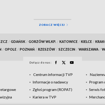
cia obiektu
ZOBACZ WIĘCEJ
SZCZ
/
GDAŃSK
/
GORZÓW WLKP.
/
KATOWICE
/
KIELCE
/
KRA
N
/
OPOLE
/
POZNAŃ
/
RZESZÓW
/
SZCZECIN
/
WARSZAWA
/
W
Dołącz do nas:
Centrum informacji TVP
Naziemna
Informacje o nadawcy
Program d
zetargowe
Zgłoś program (ROPAT)
Serwis fo
wizyjna
Kariera w TVP
Merchandi