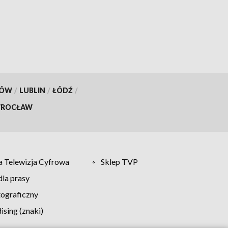
KÓW
/
LUBLIN
/
ŁÓDŹ
/
ROCŁAW
 Telewizja Cyfrowa
Sklep TVP
la prasy
tograficzny
sing (znaki)