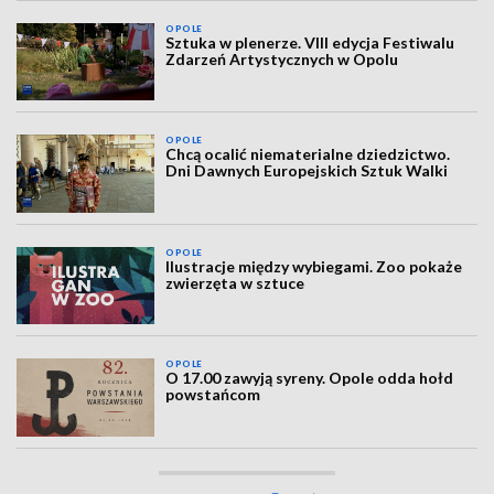
OPOLE
Sztuka w plenerze. VIII edycja Festiwalu
Zdarzeń Artystycznych w Opolu
OPOLE
Chcą ocalić niematerialne dziedzictwo.
Dni Dawnych Europejskich Sztuk Walki
OPOLE
Ilustracje między wybiegami. Zoo pokaże
zwierzęta w sztuce
OPOLE
O 17.00 zawyją syreny. Opole odda hołd
powstańcom