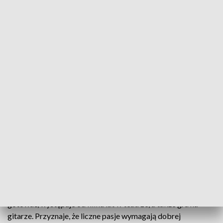
Marta Wala w utworze „Razem zestarzejmy się”, rep. Karolina Kozak. Zobacz
występ
Młoda artystka ma wiele pasji, ale najbardziej lubi
śpiewać. Dziś dla widzów naszego porannego
programu przygotowała piosenkę "Razem
zestarzejmy się" z repertuaru Karoliny Kozak.
Marta Wala śpiewa od 6 lat, ale zainteresowań ma wiele. Lubi
gotować, występuje od kilku lat w teatrze, a także gra na
gitarze. Przyznaje, że liczne pasje wymagają dobrej