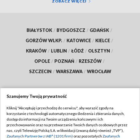
ZOBACZ WIĘCEJ
BIAŁYSTOK
/
BYDGOSZCZ
/
GDAŃSK
/
GORZÓW WLKP.
/
KATOWICE
/
KIELCE
/
KRAKÓW
/
LUBLIN
/
ŁÓDŹ
/
OLSZTYN
/
OPOLE
/
POZNAŃ
/
RZESZÓW
/
SZCZECIN
/
WARSZAWA
/
WROCŁAW
Szanujemy Twoją prywatność
Dołącz do nas:
Kliknij "Akceptuję i przechodzę do serwisu", aby wyrazić zgody na
korzystanie z technologii automatycznego śledzenia i zbierania danych,
TVP
dostęp do informacji na Twoim urządzeniu końcowym i ich
Abonament TVP
przechowywanie oraz na przetwarzanie Twoich danych osobowych przez
Regulamin TVP
nas, czyli Telewizję Polską S.A. w likwidacji (zwaną dalej również „TVP”),
Emisja w TVP
Polityka prywatności
Zaufanych Partnerów z IAB* (1201 firm)
oraz pozostałych
Zaufanych