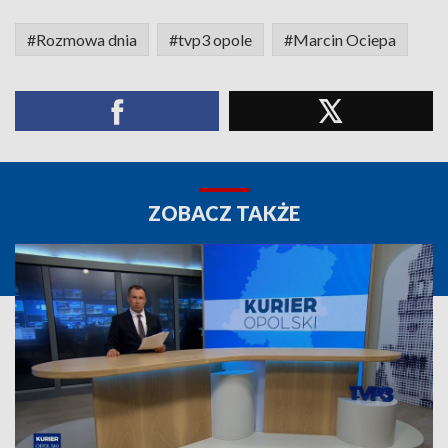
#Rozmowa dnia
#tvp3 opole
#Marcin Ociepa
ZOBACZ TAKŻE