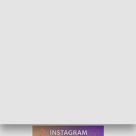
Rozmowa dnia - Marcin Ociepa
Gościem Tomasza Gduli w programie „Rozmowa
Dnia” był Marcin Ociepa, wiceminister obrony
narodowej i poseł stowarzyszenia OdNowa.
Tematem było 700 mln zł z funduszu inwestycji
strategicznych dla Opolszczyzny i kolejne afery wokół
prezydenta Opola Arkadiusza Wiśniewskiego.