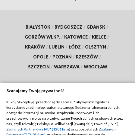
BIAŁYSTOK
/
BYDGOSZCZ
/
GDAŃSK
/
GORZÓW WLKP.
/
KATOWICE
/
KIELCE
/
KRAKÓW
/
LUBLIN
/
ŁÓDŹ
/
OLSZTYN
/
OPOLE
/
POZNAŃ
/
RZESZÓW
/
SZCZECIN
/
WARSZAWA
/
WROCŁAW
Szanujemy Twoją prywatność
Dołącz do nas:
Kliknij "Akceptuję i przechodzę do serwisu", aby wyrazić zgody na
korzystanie z technologii automatycznego śledzenia i zbierania danych,
TVP
dostęp do informacji na Twoim urządzeniu końcowym i ich
Abonament TVP
przechowywanie oraz na przetwarzanie Twoich danych osobowych przez
Regulamin TVP
nas, czyli Telewizję Polską S.A. w likwidacji (zwaną dalej również „TVP”),
Emisja w TVP
Zaufanych Partnerów z IAB* (1201 firm)
oraz pozostałych
Zaufanych
Polityka prywatności
Partnerów TVP (93 firm)
, w celach marketingowych (w tym do