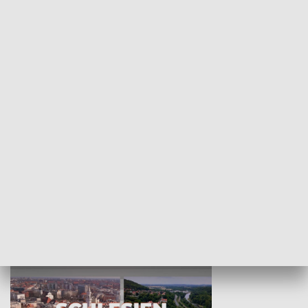
KULTURA I SZTUKA
Wejściówka
Zakładka
MNIEJSZOŚCI