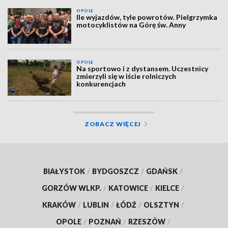
OPOLE
Ile wyjazdów, tyle powrotów. Pielgrzymka
motocyklistów na Górę św. Anny
OPOLE
Na sportowo i z dystansem. Uczestnicy
zmierzyli się w iście rolniczych
konkurencjach
ZOBACZ WIĘCEJ
BIAŁYSTOK
/
BYDGOSZCZ
/
GDAŃSK
/
GORZÓW WLKP.
/
KATOWICE
/
KIELCE
/
KRAKÓW
/
LUBLIN
/
ŁÓDŹ
/
OLSZTYN
/
OPOLE
/
POZNAŃ
/
RZESZÓW
/