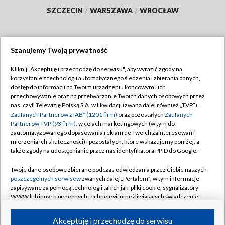
SZCZECIN
/
WARSZAWA
/
WROCŁAW
Szanujemy Twoją prywatność
Dołącz do nas:
Kliknij "Akceptuję i przechodzę do serwisu", aby wyrazić zgody na
korzystanie z technologii automatycznego śledzenia i zbierania danych,
TVP
dostęp do informacji na Twoim urządzeniu końcowym i ich
Abonament TVP
przechowywanie oraz na przetwarzanie Twoich danych osobowych przez
Regulamin TVP
nas, czyli Telewizję Polską S.A. w likwidacji (zwaną dalej również „TVP”),
Emisja w TVP
Polityka prywatności
Zaufanych Partnerów z IAB* (1201 firm)
oraz pozostałych
Zaufanych
Partnerów TVP (93 firm)
, w celach marketingowych (w tym do
Centrum informacji TVP
Moje zgody
zautomatyzowanego dopasowania reklam do Twoich zainteresowań i
mierzenia ich skuteczności) i pozostałych, które wskazujemy poniżej, a
Naziemna Telewizja Cyfrowa
Pomoc
także zgody na udostępnianie przez nas identyfikatora PPID do Google.
Sklep TVP
Biuro reklamy
Twoje dane osobowe zbierane podczas odwiedzania przez Ciebie naszych
Rada Programowa
Kontakt
poszczególnych serwisów
zwanych dalej „Portalem”, w tym informacje
zapisywane za pomocą technologii takich jak: pliki cookie, sygnalizatory
System NOS
WWW lub innych podobnych technologii umożliwiających świadczenie
dopasowanych i bezpiecznych usług, personalizację treści oraz reklam,
Informacje o nadawcy
Kanały
udostępnianie funkcji mediów społecznościowych oraz analizowanie
Akceptuję i przechodzę do serwisu
ruchu w Internecie.