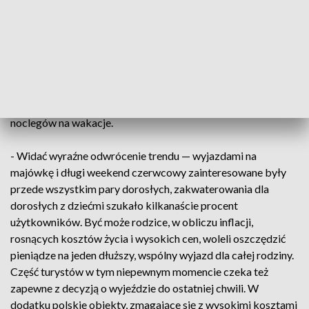
niewielkie — w najpopularniejszej Łebie zakwaterowania na
wakacje szuka 4 % turystów. Drugie miejsce zajmują
położone niedaleko Mielna Sarbinowo i Władysławowo.
Wśród 20 najczęściej wyszukiwanych miejscowości tylko
dwie nie są nadmorskie — Zakopane i Karpacz. Według
danych nocowanie.pl w porównaniu do analogicznego okresu
roku ubiegłego o 21 % spadła liczba osób szukających
noclegów na wakacje.
- Widać wyraźne odwrócenie trendu — wyjazdami na
majówkę i długi weekend czerwcowy zainteresowane były
przede wszystkim pary dorosłych, zakwaterowania dla
dorosłych z dziećmi szukało kilkanaście procent
użytkowników. Być może rodzice, w obliczu inflacji,
rosnących kosztów życia i wysokich cen, woleli oszczędzić
pieniądze na jeden dłuższy, wspólny wyjazd dla całej rodziny.
Część turystów w tym niepewnym momencie czeka też
zapewne z decyzją o wyjeździe do ostatniej chwili. W
dodatku polskie obiekty, zmagające się z wysokimi kosztami