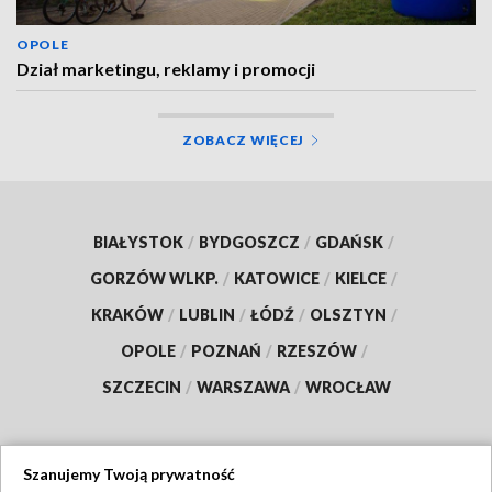
OPOLE
Dział marketingu, reklamy i promocji
ZOBACZ WIĘCEJ
BIAŁYSTOK
/
BYDGOSZCZ
/
GDAŃSK
/
GORZÓW WLKP.
/
KATOWICE
/
KIELCE
/
KRAKÓW
/
LUBLIN
/
ŁÓDŹ
/
OLSZTYN
/
OPOLE
/
POZNAŃ
/
RZESZÓW
/
SZCZECIN
/
WARSZAWA
/
WROCŁAW
Szanujemy Twoją prywatność
Dołącz do nas: