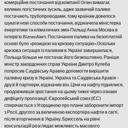
комерційне постачання від компанії Orlen вимагає
великих логістичних зусиль, адже зазвичай паливо
постачають трубопроводами, тому країнам довелося
шукати нові способи постачання, відзначила міністерка
енергетики та кліматичних змін Польщі Анна Москва в
інтерв’ю BiznesAlert. Постачання палива на безоплатній
основі було «реакцією на кризову ситуацію».Оскільки
кризова ситуація із паливом в Україні завершилася,
Польща більше не постачає його безкоштовно. Раніше
міністр закордонних справ України Дмитро Кулеба
попросив Саудівську Аравію допомогти вирішити
паливну кризу в Україні. Україна та Саудівська Аравія –
друзі й партнери, відзначив він. Ціни на нафту піднялися,
продовживши зростання на цьому тижні через ознаки
дефіциту пропозиції. Європейський союз (ЄС)
сперечається з Угорщиною про плани заборонити імпорт
з Росії, другого за величиною експортера нафти в світі,
після вторгнення в Україну. Брюссель на рівні
консультацій розглядає можливість масового