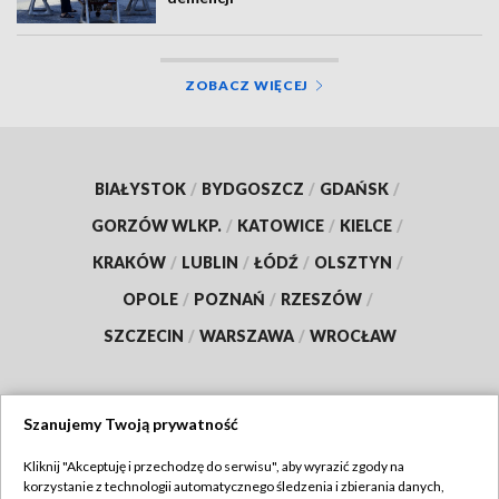
ZOBACZ WIĘCEJ
BIAŁYSTOK
/
BYDGOSZCZ
/
GDAŃSK
/
GORZÓW WLKP.
/
KATOWICE
/
KIELCE
/
KRAKÓW
/
LUBLIN
/
ŁÓDŹ
/
OLSZTYN
/
OPOLE
/
POZNAŃ
/
RZESZÓW
/
SZCZECIN
/
WARSZAWA
/
WROCŁAW
Szanujemy Twoją prywatność
Dołącz do nas:
Kliknij "Akceptuję i przechodzę do serwisu", aby wyrazić zgody na
korzystanie z technologii automatycznego śledzenia i zbierania danych,
TVP