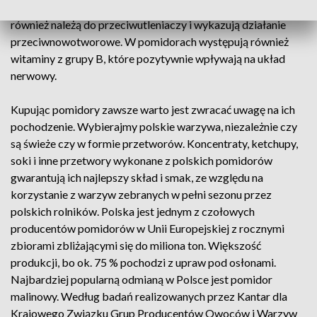
ran. Pomidory zawierają witaminę E i beta-karoteny, które
również należą do przeciwutleniaczy i wykazują działanie
przeciwnowotworowe. W pomidorach występują również
witaminy z grupy B, które pozytywnie wpływają na układ
nerwowy.
Kupując pomidory zawsze warto jest zwracać uwagę na ich
pochodzenie. Wybierajmy polskie warzywa, niezależnie czy
są świeże czy w formie przetworów. Koncentraty, ketchupy,
soki i inne przetwory wykonane z polskich pomidorów
gwarantują ich najlepszy skład i smak, ze względu na
korzystanie z warzyw zebranych w pełni sezonu przez
polskich rolników. Polska jest jednym z czołowych
producentów pomidorów w Unii Europejskiej z rocznymi
zbiorami zbliżającymi się do miliona ton. Większość
produkcji, bo ok. 75 % pochodzi z upraw pod osłonami.
Najbardziej popularną odmianą w Polsce jest pomidor
malinowy. Według badań realizowanych przez Kantar dla
Krajowego Związku Grup Producentów Owoców i Warzyw