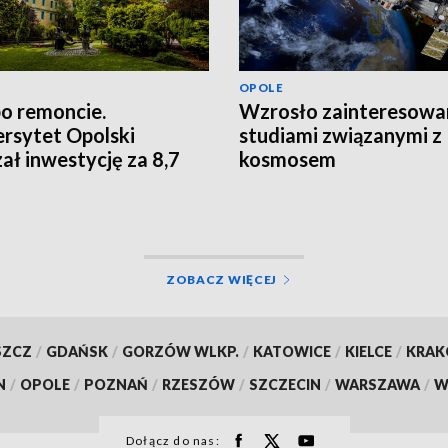
OPOLE
po remoncie.
Wzrosło zainteresowa
rsytet Opolski
studiami związanymi z
ał inwestycję za 8,7
kosmosem
ł
ZOBACZ WIĘCEJ
SZCZ
/
GDAŃSK
/
GORZÓW WLKP.
/
KATOWICE
/
KIELCE
/
KRA
N
/
OPOLE
/
POZNAŃ
/
RZESZÓW
/
SZCZECIN
/
WARSZAWA
/
W
Dołącz do nas: