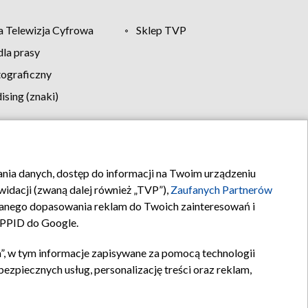
 Telewizja Cyfrowa
Sklep TVP
la prasy
tograficzny
sing (znaki)
klamy
Kontakt
rania danych, dostęp do informacji na Twoim urządzeniu
idacji (zwaną dalej również „TVP”),
Zaufanych Partnerów
anego dopasowania reklam do Twoich zainteresowań i
a PPID do Google.
”, w tym informacje zapisywane za pomocą technologii
zpiecznych usług, personalizację treści oraz reklam,