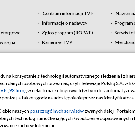
Centrum informacji TVP
Naziemna
Informacje o nadawcy
Program d
zetargowe
Zgłoś program (ROPAT)
Serwis fo
wizyjna
Kariera w TVP
Merchandi
Polityka prywatności
Moje zgody
Pomoc
Biuro re
ody na korzystanie z technologii automatycznego śledzenia i zbie
 danych osobowych przez nas, czyli Telewizję Polską S.A. w likw
VP (93 firm)
, w celach marketingowych (w tym do zautomatyzow
 poniżej, a także zgody na udostępnianie przez nas identyfikator
Ciebie naszych
poszczególnych serwisów
zwanych dalej „Portalem
obnych technologii umożliwiających świadczenie dopasowanych i be
zowanie ruchu w Internecie.