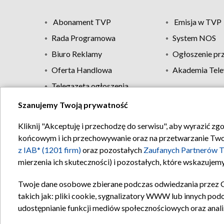
Abonament TVP
Emisja w TVP
Rada Programowa
System NOS
Biuro Reklamy
Ogłoszenie pr
Oferta Handlowa
Akademia Tele
Telegazeta ogłoszenia
Szanujemy Twoją prywatność
Regulamin TVP
Kliknij "Akceptuję i przechodzę do serwisu", aby wyrazić zg
końcowym i ich przechowywanie oraz na przetwarzanie Twoich
z IAB* (1201 firm)
oraz pozostałych
Zaufanych Partnerów T
mierzenia ich skuteczności) i pozostałych, które wskazujemy
Twoje dane osobowe zbierane podczas odwiedzania przez 
takich jak: pliki cookie, sygnalizatory WWW lub innych pod
udostępnianie funkcji mediów społecznościowych oraz anali