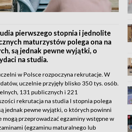
udia pierwszego stopnia i jednolite
rocznych maturzystów polega ona na
h, są jednak pewne wyjątki, o
daci na studia.
uczelni w Polsce rozpoczyna rekrutacje. W
atów, uczelnie przyjęły blisko 350 tys. osób.
ielnych, 131 publicznych i 221
ości rekrutacja na studia I stopnia polega
ą jednak pewne wyjątki, o których powinni
nie mogą przeprowadzać egzaminy wstępne w
zaminami (egzaminu maturalnego lub