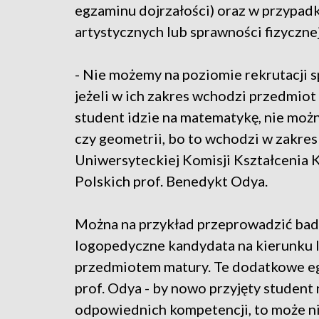
egzaminu dojrzałości) oraz w przypad
artystycznych lub sprawności fizycznej
- Nie możemy na poziomie rekrutacji 
jeżeli w ich zakres wchodzi przedmiot
student idzie na matematykę, nie moż
czy geometrii, bo to wchodzi w zakre
Uniwersyteckiej Komisji Kształcenia
Polskich prof. Benedykt Odya.
Można na przykład przeprowadzić bada
logopedyczne kandydata na kierunku l
przedmiotem matury. Te dodatkowe eg
prof. Odya - by nowo przyjęty student n
odpowiednich kompetencji, to może n