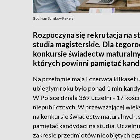
(fot. Ivan Samkov/Pexels)
Rozpoczyna się rekrutacja na st
studia magisterskie. Dla tego
konkursie świadectw maturalnyc
których powinni pamiętać kandy
Na przełomie maja i czerwca kilkaset 
ubiegłym roku było ponad 1 mln kandyd
W Polsce działa 369 uczelni - 17 kośc
niepublicznych. W przeważającej większ
na konkursie świadectw maturalnych, s
pamiętać kandydaci na studia. Uczel
zakresie przedmiotów nieobjętych eg