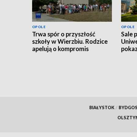
OPOLE
OPOLE
Trwa spór o przyszłość
Sale 
szkoły w Wierzbiu. Rodzice
Uniwe
apelują o kompromis
pokaz
mln z
BIAŁYSTOK
/
BYDGO
OLSZTY