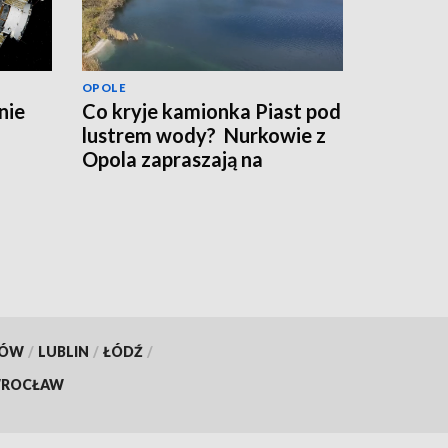
OPOLE
nie
Co kryje kamionka Piast pod
lustrem wody? Nurkowie z
Opola zapraszają na
warsztaty
KÓW
/
LUBLIN
/
ŁÓDŹ
/
ROCŁAW