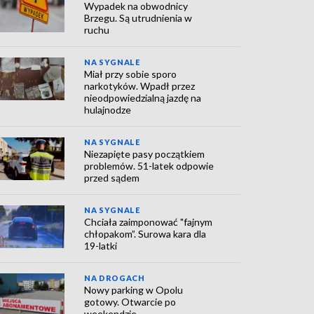
Wypadek na obwodnicy
Brzegu. Są utrudnienia w
ruchu
NA SYGNALE
Miał przy sobie sporo
narkotyków. Wpadł przez
nieodpowiedzialną jazdę na
hulajnodze
NA SYGNALE
Niezapięte pasy początkiem
problemów. 51-latek odpowie
przed sądem
NA SYGNALE
Chciała zaimponować "fajnym
chłopakom”. Surowa kara dla
19-latki
NA DROGACH
Nowy parking w Opolu
gotowy. Otwarcie po
weekendzie