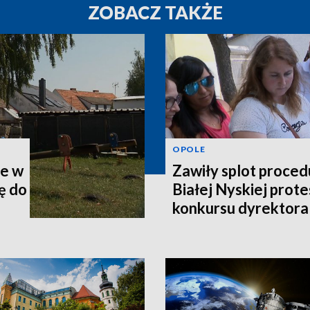
ZOBACZ TAKŻE
OPOLE
ie w
Zawiły splot proced
ę do
Białej Nyskiej prote
konkursu dyrektora