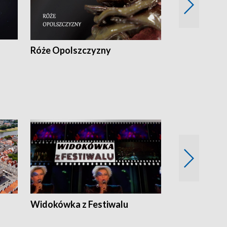
Róże Opolszczyzny
Czas report
Widokówka z Festiwalu
Strefa Kultu