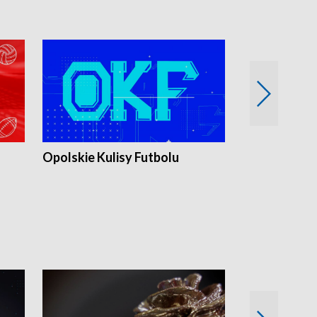
Opolskie Kulisy Futbolu
Złote chwile
sportu