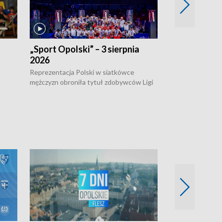
„Sport Opolski” – 3 sierpnia
„Sport Opolsk
2026
Reprezentacja P
mężczyzn w półfi
Reprezentacja Polski w siatkówce
meczu ćwierćfin
mężczyzn obroniła tytuł zdobywców Ligi
Biało-Czerwoni p
w
Narodów. W finale pokonali Amerykanów
Ningbo Ukraińcó
niejów
po tie-breaku. W meczu nie zabrakło
opolskich wątków.