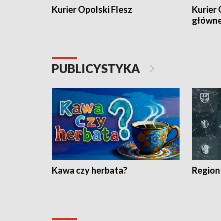
Kurier Opolski Flesz
Kurier 
główn
PUBLICYSTYKA
Kawa czy herbata?
Region