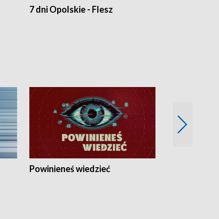
7 dni Opolskie - Flesz
Opolskie o 
Powinieneś wiedzieć
Kierunek Eu