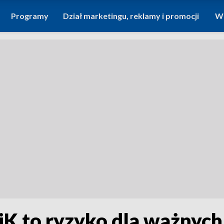
Programy
Dział marketingu, reklamy i promocji
Wi
 to ryzyko dla ważnych 