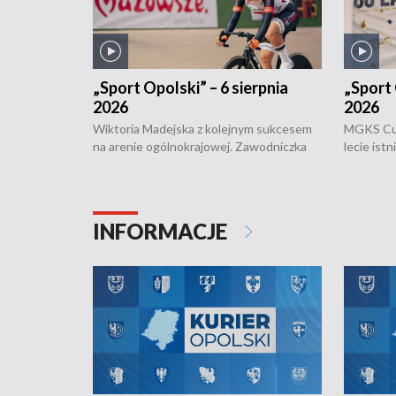
„Sport Opolski” – 6 sierpnia
„Sport 
2026
2026
Wiktoria Madejska z kolejnym sukcesem
MGKS Cuk
na arenie ogólnokrajowej. Zawodniczka
lecie ist
Klubu Kolarskiego Ziemia Brzeska
odbył się
została podwójna Mistrzynią Polski
również o
Juniorów Młodszych w kolarstwie
Otwartyc
torowym.
plażowej
INFORMACJE
meczu Ko