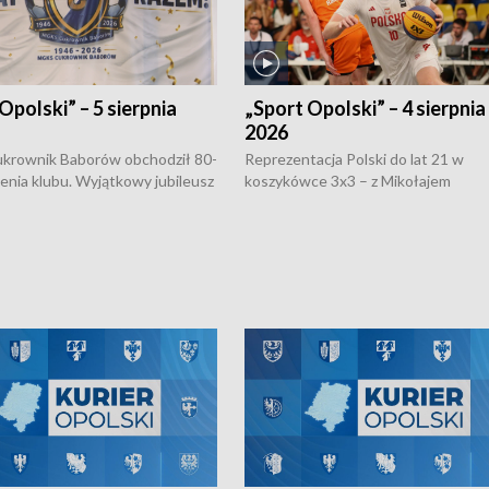
Opolski” – 5 sierpnia
„Sport Opolski” – 4 sierpnia
2026
rownik Baborów obchodził 80-
Reprezentacja Polski do lat 21 w
nienia klubu. Wyjątkowy jubileusz
koszykówce 3x3 – z Mikołajem
 na sportowo. W programie
Kowalczykiem z opolskiego AZS-u 
 turnieju eliminacyjnym
składzie - wygrała dwa z trzech tur
h Mistrzostw w siatkówce
w ramach Ligi Narodów. Rywalizacja
 amatorów w Opolu oraz o
odbyła się w węgierskim Szolnok.
lejarza Opole. Zapraszamy!