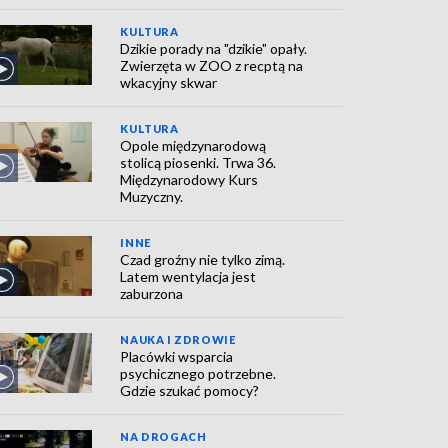
KULTURA
Dzikie porady na "dzikie" opały.
Zwierzęta w ZOO z recptą na
wkacyjny skwar
KULTURA
Opole międzynarodową
stolicą piosenki. Trwa 36.
Międzynarodowy Kurs
Muzyczny.
INNE
Czad groźny nie tylko zimą.
Latem wentylacja jest
zaburzona
NAUKA I ZDROWIE
Placówki wsparcia
psychicznego potrzebne.
Gdzie szukać pomocy?
NA DROGACH