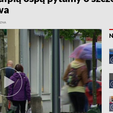
wa
ZNA
N