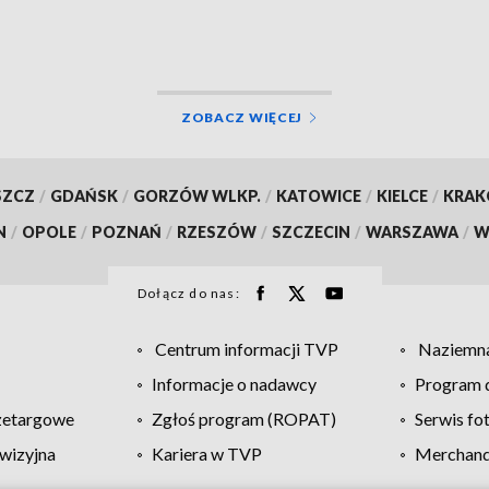
ZOBACZ WIĘCEJ
SZCZ
/
GDAŃSK
/
GORZÓW WLKP.
/
KATOWICE
/
KIELCE
/
KRA
N
/
OPOLE
/
POZNAŃ
/
RZESZÓW
/
SZCZECIN
/
WARSZAWA
/
W
Dołącz do nas:
Centrum informacji TVP
Naziemna
Informacje o nadawcy
Program d
zetargowe
Zgłoś program (ROPAT)
Serwis fo
wizyjna
Kariera w TVP
Merchandi