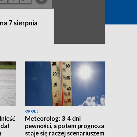
a 7 sierpnia
OPOLE
dnieść
Meteorolog: 3-4 dni
dał
pewności, a potem prognoza
u
staje się raczej scenariuszem