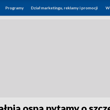
Programy
Dział marketingu, reklamy i promocji
Wi
łpią ospą pytamy o szcz