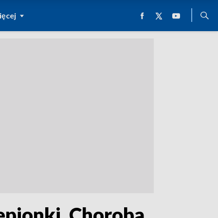
ęcej
epionki. Choroba