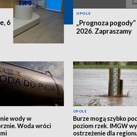
OPOLE
e, 6
„Prognoza pogody” n
2026. Zapraszamy
OPOLE
nie wody w
Burze mogą szybko po
rznie. Woda wróci
poziom rzek. IMGW wy
ami
ostrzeżenie dla region