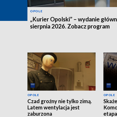
OPOLE
„Kurier Opolski” – wydanie główn
sierpnia 2026. Zobacz program
OPOLE
OPOLE
Czad groźny nie tylko zimą.
Skaże
Latem wentylacja jest
Komo
zaburzona
etap