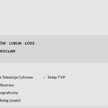
KÓW
/
LUBLIN
/
ŁÓDŹ
/
ROCŁAW
 Telewizja Cyfrowa
Sklep TVP
la prasy
tograficzny
sing (znaki)