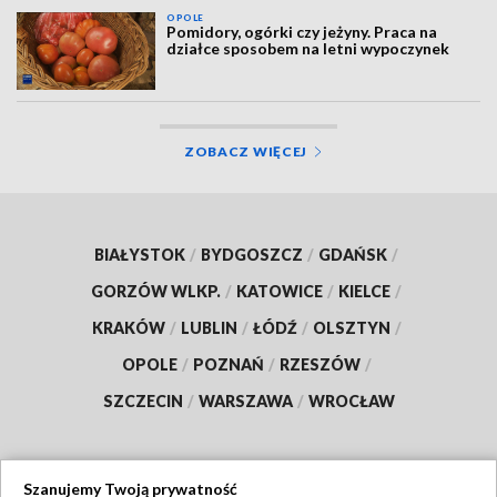
OPOLE
Pomidory, ogórki czy jeżyny. Praca na
działce sposobem na letni wypoczynek
ZOBACZ WIĘCEJ
BIAŁYSTOK
/
BYDGOSZCZ
/
GDAŃSK
/
GORZÓW WLKP.
/
KATOWICE
/
KIELCE
/
KRAKÓW
/
LUBLIN
/
ŁÓDŹ
/
OLSZTYN
/
OPOLE
/
POZNAŃ
/
RZESZÓW
/
SZCZECIN
/
WARSZAWA
/
WROCŁAW
Szanujemy Twoją prywatność