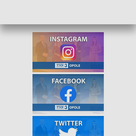
Uniwersytetu Trzeciego Wieku w Nysie oraz zaprosiliśmy na
Bieg Nyski. Na program zapraszają Natalia Janus-Hempel i
Mateusz Dybka.