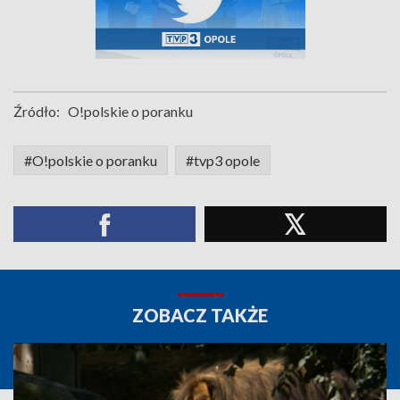
Źródło:
O!polskie o poranku
#O!polskie o poranku
#tvp3 opole
ZOBACZ TAKŻE