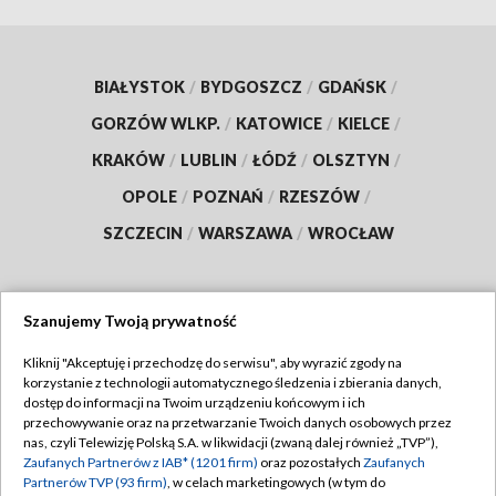
BIAŁYSTOK
/
BYDGOSZCZ
/
GDAŃSK
/
GORZÓW WLKP.
/
KATOWICE
/
KIELCE
/
KRAKÓW
/
LUBLIN
/
ŁÓDŹ
/
OLSZTYN
/
OPOLE
/
POZNAŃ
/
RZESZÓW
/
SZCZECIN
/
WARSZAWA
/
WROCŁAW
Szanujemy Twoją prywatność
Dołącz do nas:
Kliknij "Akceptuję i przechodzę do serwisu", aby wyrazić zgody na
korzystanie z technologii automatycznego śledzenia i zbierania danych,
TVP
dostęp do informacji na Twoim urządzeniu końcowym i ich
Abonament TVP
przechowywanie oraz na przetwarzanie Twoich danych osobowych przez
Regulamin TVP
nas, czyli Telewizję Polską S.A. w likwidacji (zwaną dalej również „TVP”),
Emisja w TVP
Polityka prywatności
Zaufanych Partnerów z IAB* (1201 firm)
oraz pozostałych
Zaufanych
Partnerów TVP (93 firm)
, w celach marketingowych (w tym do
Centrum informacji TVP