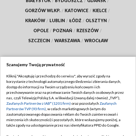
BIAŁYSTOK
/
BYDGOSZCZ
/
GDAŃSK
/
GORZÓW WLKP.
/
KATOWICE
/
KIELCE
/
KRAKÓW
/
LUBLIN
/
ŁÓDŹ
/
OLSZTYN
/
OPOLE
/
POZNAŃ
/
RZESZÓW
/
SZCZECIN
/
WARSZAWA
/
WROCŁAW
Szanujemy Twoją prywatność
Dołącz do nas:
Kliknij "Akceptuję i przechodzę do serwisu", aby wyrazić zgody na
korzystanie z technologii automatycznego śledzenia i zbierania danych,
TVP
dostęp do informacji na Twoim urządzeniu końcowym i ich
Abonament TVP
przechowywanie oraz na przetwarzanie Twoich danych osobowych przez
Regulamin TVP
nas, czyli Telewizję Polską S.A. w likwidacji (zwaną dalej również „TVP”),
Emisja w TVP
Zaufanych Partnerów z IAB* (1201 firm)
oraz pozostałych
Zaufanych
Polityka prywatności
Partnerów TVP (93 firm)
, w celach marketingowych (w tym do
Centrum informacji TVP
Moje zgody
zautomatyzowanego dopasowania reklam do Twoich zainteresowań i
mierzenia ich skuteczności) i pozostałych, które wskazujemy poniżej, a
Naziemna Telewizja Cyfrowa
Pomoc
także zgody na udostępnianie przez nas identyfikatora PPID do Google.
Sklep TVP
Biuro reklamy