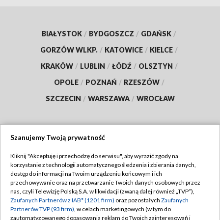
BIAŁYSTOK
/
BYDGOSZCZ
/
GDAŃSK
/
GORZÓW WLKP.
/
KATOWICE
/
KIELCE
/
KRAKÓW
/
LUBLIN
/
ŁÓDŹ
/
OLSZTYN
/
OPOLE
/
POZNAŃ
/
RZESZÓW
/
SZCZECIN
/
WARSZAWA
/
WROCŁAW
Szanujemy Twoją prywatność
Dołącz do nas:
Kliknij "Akceptuję i przechodzę do serwisu", aby wyrazić zgody na
korzystanie z technologii automatycznego śledzenia i zbierania danych,
TVP
dostęp do informacji na Twoim urządzeniu końcowym i ich
Abonament TVP
przechowywanie oraz na przetwarzanie Twoich danych osobowych przez
Regulamin TVP
nas, czyli Telewizję Polską S.A. w likwidacji (zwaną dalej również „TVP”),
Emisja w TVP
Zaufanych Partnerów z IAB* (1201 firm)
oraz pozostałych
Zaufanych
Polityka prywatności
Partnerów TVP (93 firm)
, w celach marketingowych (w tym do
Centrum informacji TVP
Moje zgody
zautomatyzowanego dopasowania reklam do Twoich zainteresowań i