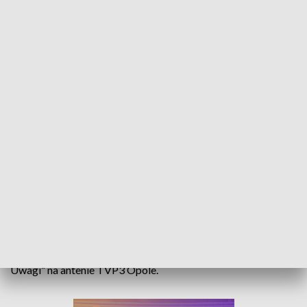
Politycy o niejasnościach w TBS. Dyskusja w programie "W centrum uwagi" na
naszej antenie
Niejasności związane z nabyciem przez prezydenta Opola
dwóch mieszkań w podległej mu spółce TBS i dalszy ciąg
afery przetargowej w WiK. Między innymi o tych tematach
rozmawiali goście Tomasza Kapicy w programie „W Centrum
Uwagi” na antenie TVP3 Opole.