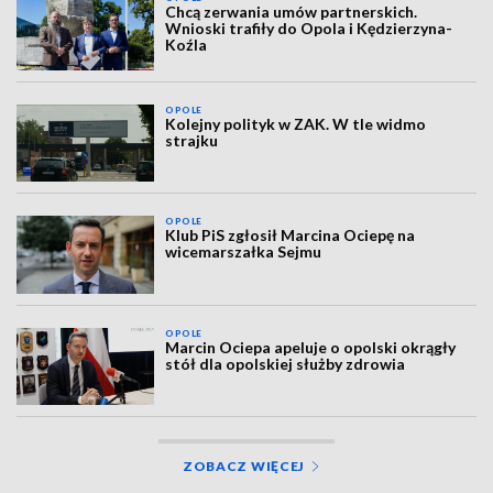
Chcą zerwania umów partnerskich.
Wnioski trafiły do Opola i Kędzierzyna-
Koźla
OPOLE
Kolejny polityk w ZAK. W tle widmo
strajku
OPOLE
Klub PiS zgłosił Marcina Ociepę na
wicemarszałka Sejmu
OPOLE
Marcin Ociepa apeluje o opolski okrągły
stół dla opolskiej służby zdrowia
ZOBACZ WIĘCEJ